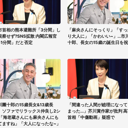
市首相の熊本避難所「3分間」し
「麻央さんにそっくり」「すっ
視察せず?SNS拡散 内閣広報官
り大人に」「かわいい~」...市
51分間」だと否定
十郎、長女の15歳の誕生日を
川團十郎の15歳長女&13歳長
「間違った人間が総理になって
、ソファでリラックス仲良し2シ
まった...」芥川賞作家が批判 
 「海老蔵さんにも麻央さんにも
首相「中傷動画」疑惑で
てますね」「大人になったな~」