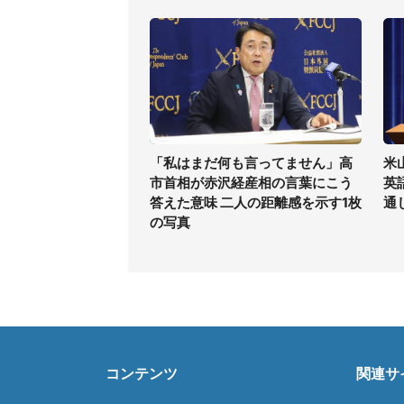
「私はまだ何も言ってません」高
米
市首相が赤沢経産相の言葉にこう
英
答えた意味 二人の距離感を示す1枚
通
の写真
コンテンツ
関連サ