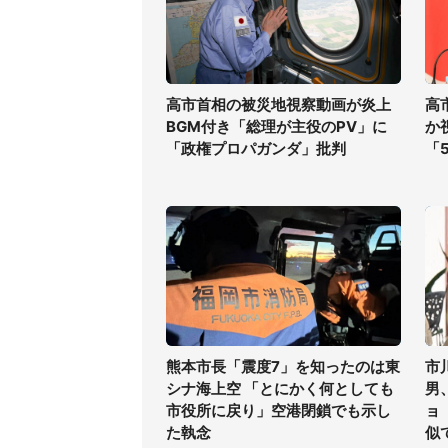
高市首相の被災地視察動画が炎上
高
BGM付き「総理が主役のPV」に
か
「政権プロパガンダ」批判
「
熊本市長「震度7」を知ったのは東
市
シナ海上空 「とにかく何としても
男
市役所に戻り」空港閉鎖でも示し
ョ
た執念
似