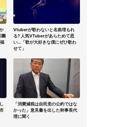
か
Vtuberが歌わないと名曲埋もれ
川團
る? 人気VTuberがあらためて思
祝福
い...「歌が大好きな僕にぜひ歌わ
せて」
し
「消費減税は自民党の公約ではな
高市
かった」意見書を出した幹事長代
理に聞く