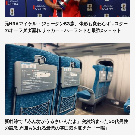
元NBAマイケル・ジョーダン63歳、体形も変わらず...スター
のオーラダダ漏れ サッカー・ハーランドと最強2ショット
新幹線で「赤ん坊がうるさいんだよ」突然始まった50代男性
の説教 周囲も呆れる最悪の雰囲気を変えた「一喝」