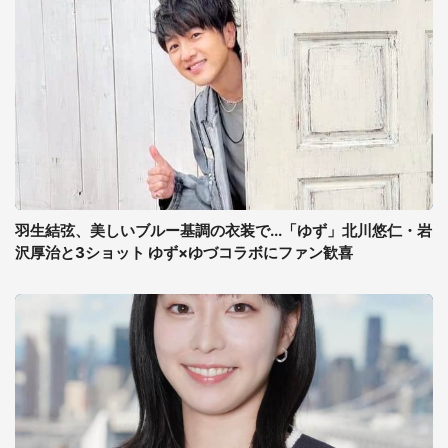
羽生結弦、美しいブルー基調の衣装で...「ゆず」北川悠仁・岩
沢厚治と3ショット ゆず×ゆづコラボにファン歓喜