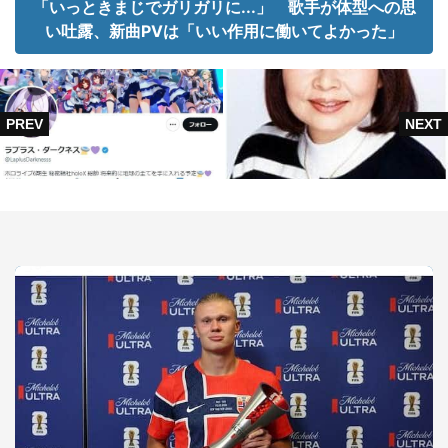
「いっときまじでガリガリに...」 歌手が体型への思
い吐露、新曲PVは「いい作用に働いてよかった」