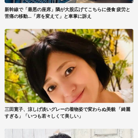
新幹線で「最悪の座席」隣が大股広げてこちらに侵食 疲労と
苦痛の移動...「席を変えて」と車掌に訴え
三田寛子、涼しげ淡いグレーの着物姿で変わらぬ美貌 「綺麗
すぎる」「いつも若々しくて美しい」