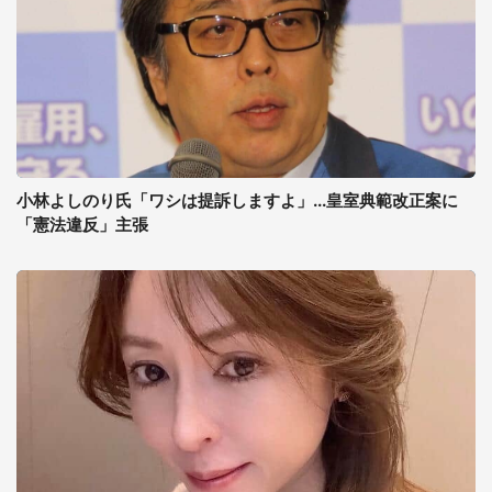
小林よしのり氏「ワシは提訴しますよ」...皇室典範改正案に
「憲法違反」主張