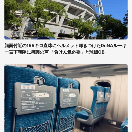
顔面付近の155キロ直球にヘルメット叩きつけたDeNAルーキ
ー宮下朝陽に擁護の声 「負けん気必要」と球団OB