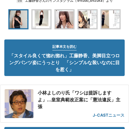
工藤静香さんのインスタグラム（＠kudo_shizuka）より
1/5
記事本文を読む
「スタイル良くて惚れ惚れ」工藤静香、美脚目立つロ
ングパンツ姿にうっとり 「シンプルな装いなのに目
を惹く」
小林よしのり氏「ワシは提訴します
よ」...皇室典範改正案に「憲法違反」主
張
J-CASTニュース