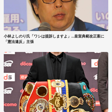
小林よしのり氏「ワシは提訴しますよ」...皇室典範改正案に
「憲法違反」主張