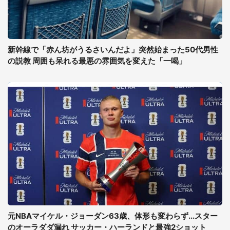
新幹線で「赤ん坊がうるさいんだよ」突然始まった50代男性
の説教 周囲も呆れる最悪の雰囲気を変えた「一喝」
元NBAマイケル・ジョーダン63歳、体形も変わらず...スター
のオーラダダ漏れ サッカー・ハーランドと最強2ショット