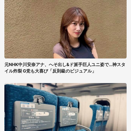
元NHK中川安奈アナ、へそ出し&ド派手巨人ユニ姿で...神スタ
イル炸裂 G党も大喜び「反則級のビジュアル」