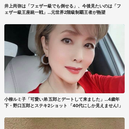
井上尚弥は「フェザー級でも倒せる」、今後見たいのは「フ
ェザー級王座統一戦」...元世界2階級制覇王者が熱望
小柳ルミ子「可愛い弟 五郎とデートして来ました」...4歳年
下・野口五郎とステキ2ショット 「40代にしか見えません!」