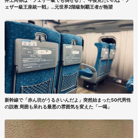
井上尚弥は「フェザー級でも倒せる」、今後見たいのは「フ
ェザー級王座統一戦」...元世界2階級制覇王者が熱望
新幹線で「赤ん坊がうるさいんだよ」突然始まった50代男性
の説教 周囲も呆れる最悪の雰囲気を変えた「一喝」