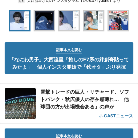
大西流星さんのインスタグラム（＠08.07_ryuche）より
1/5
記事本文を読む
「なにわ男子」大西流星「推しのE7系の絆創膏貼って
みたよ」 個人インスタ開始で「鉄オタ」ぶり発揮
電撃トレードの巨人・リチャード、ソフ
トバンク・秋広優人の存在感薄れ...「他
球団の方が出場機会ある」の声が
J-CASTニュース
記事本文を読む