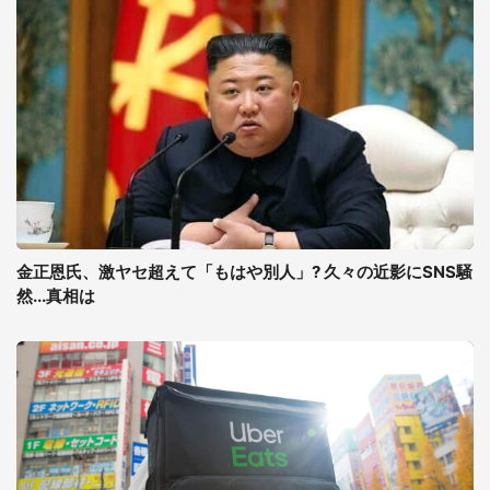
金正恩氏、激ヤセ超えて「もはや別人」? 久々の近影にSNS騒
然...真相は