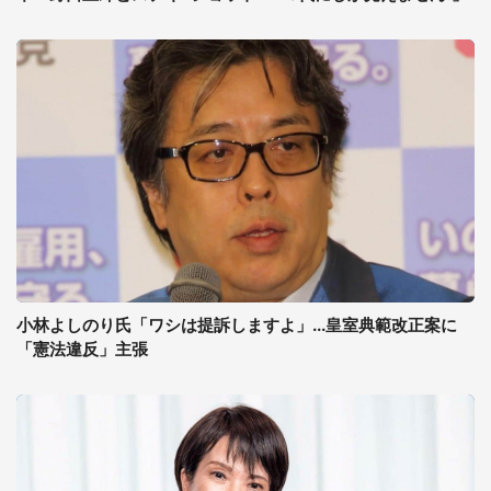
小林よしのり氏「ワシは提訴しますよ」...皇室典範改正案に
「憲法違反」主張