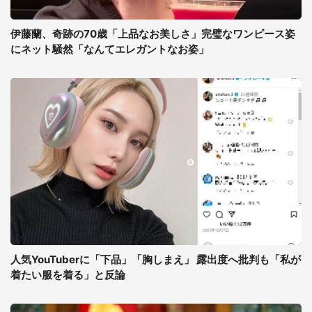
伊藤蘭、奇跡の70歳「上品なお美しさ」完璧なワンピース姿
にネット騒然「なんてエレガントなお姿」
人気YouTuberに「下品」「胸しまえ」 露出度へ批判も「私が
着たい服を着る」と反論