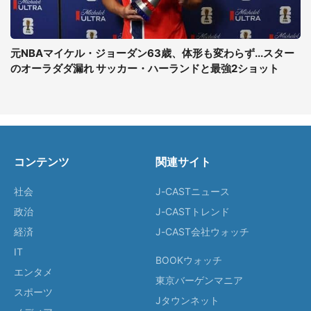
元NBAマイケル・ジョーダン63歳、体形も変わらず...スター
のオーラダダ漏れ サッカー・ハーランドと最強2ショット
コンテンツ
関連サイト
社会
J-CASTニュース
政治
J-CASTトレンド
経済
J-CAST会社ウォッチ
IT
BOOKウォッチ
エンタメ
東京バーゲンマニア
スポーツ
Jタウンネット