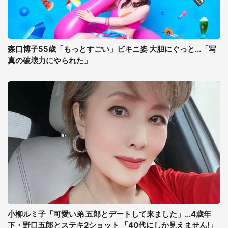
森口博子55歳「もっとすごい」ビキニ姿 大胆にぐっと...「写
真の破壊力にやられた」
小柳ルミ子「可愛い弟 五郎とデートして来ました」...4歳年
下・野口五郎とステキ2ショット 「40代にしか見えません!」