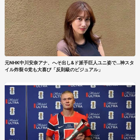
元NHK中川安奈アナ、へそ出し&ド派手巨人ユニ姿で...神スタ
イル炸裂 G党も大喜び「反則級のビジュアル」