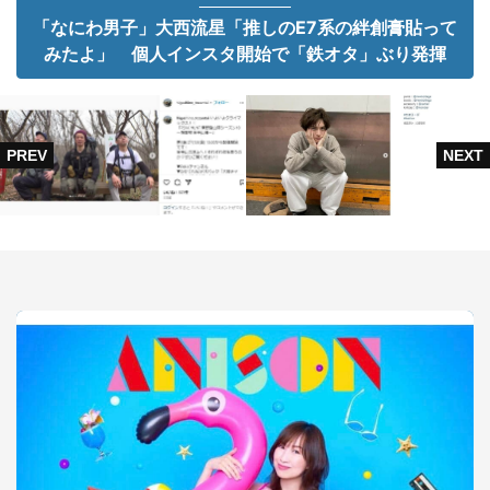
「なにわ男子」大西流星「推しのE7系の絆創膏貼って
みたよ」 個人インスタ開始で「鉄オタ」ぶり発揮