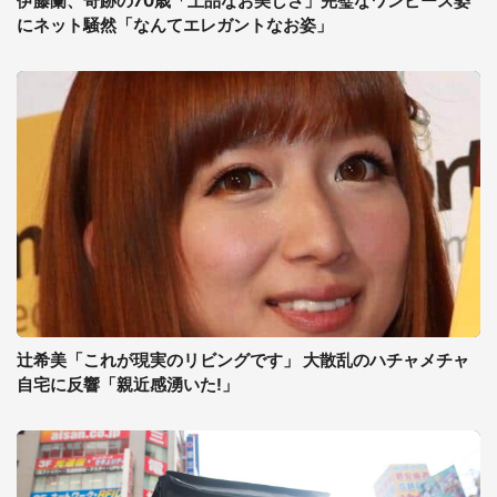
伊藤蘭、奇跡の70歳「上品なお美しさ」完璧なワンピース姿
にネット騒然「なんてエレガントなお姿」
辻希美「これが現実のリビングです」 大散乱のハチャメチャ
自宅に反響「親近感湧いた!」