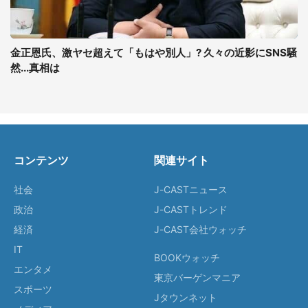
金正恩氏、激ヤセ超えて「もはや別人」? 久々の近影にSNS騒
然...真相は
コンテンツ
関連サイト
社会
J-CASTニュース
政治
J-CASTトレンド
経済
J-CAST会社ウォッチ
IT
BOOKウォッチ
エンタメ
東京バーゲンマニア
スポーツ
Jタウンネット