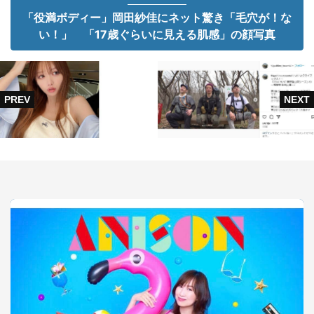
「役満ボディー」岡田紗佳にネット驚き「毛穴が！な
い！」 「17歳ぐらいに見える肌感」の顔写真