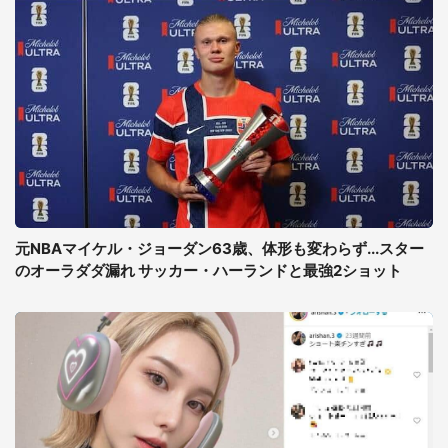
元NBAマイケル・ジョーダン63歳、体形も変わらず...スター
のオーラダダ漏れ サッカー・ハーランドと最強2ショット