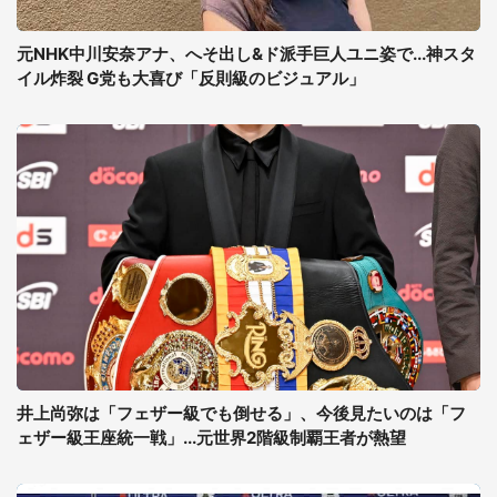
元NHK中川安奈アナ、へそ出し&ド派手巨人ユニ姿で...神スタ
イル炸裂 G党も大喜び「反則級のビジュアル」
井上尚弥は「フェザー級でも倒せる」、今後見たいのは「フ
ェザー級王座統一戦」...元世界2階級制覇王者が熱望