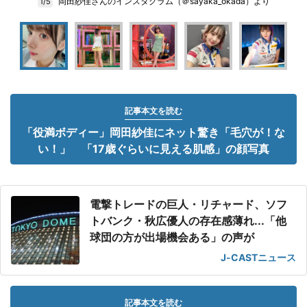
岡田紗佳さんのインスタグラム（＠sayaka_okada）より
1/5
記事本文を読む
「役満ボディー」岡田紗佳にネット驚き「毛穴が！な
い！」 「17歳ぐらいに見える肌感」の顔写真
電撃トレードの巨人・リチャード、ソフ
トバンク・秋広優人の存在感薄れ...「他
球団の方が出場機会ある」の声が
J-CASTニュース
記事本文を読む