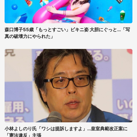
森口博子55歳「もっとすごい」ビキニ姿 大胆にぐっと...「写
真の破壊力にやられた」
小林よしのり氏「ワシは提訴しますよ」...皇室典範改正案に
「憲法違反」主張