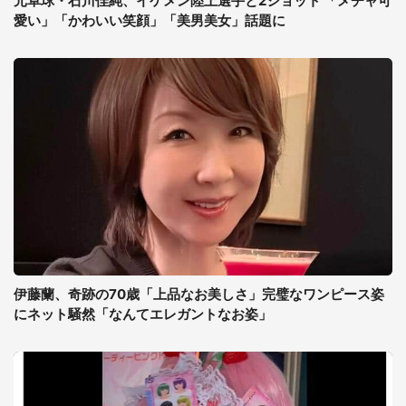
元卓球・石川佳純、イケメン陸上選手と2ショット 「メチャ可
愛い」「かわいい笑顔」「美男美女」話題に
伊藤蘭、奇跡の70歳「上品なお美しさ」完璧なワンピース姿
にネット騒然「なんてエレガントなお姿」