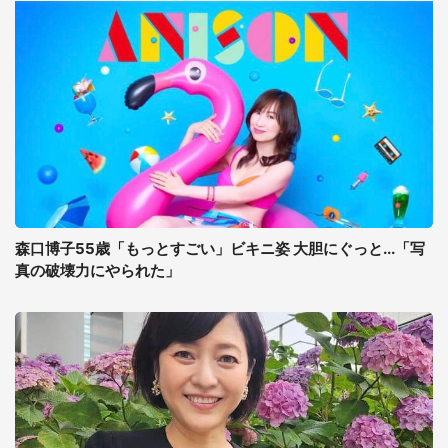
森口博子55歳「もっとすごい」ビキニ姿 大胆にぐっと...「写
真の破壊力にやられた」