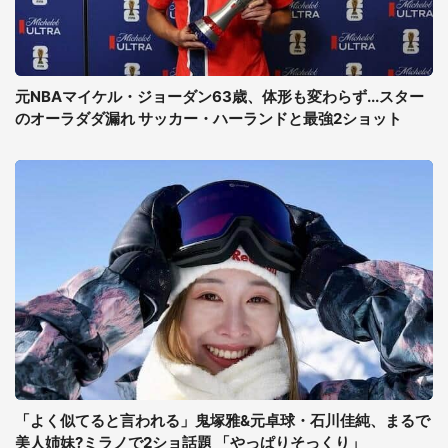
元NBAマイケル・ジョーダン63歳、体形も変わらず...スター
のオーラダダ漏れ サッカー・ハーランドと最強2ショット
「よく似てると言われる」鬼塚雅&元卓球・石川佳純、まるで
美人姉妹?ミラノで2ショ話題 「やっぱりそっくり」