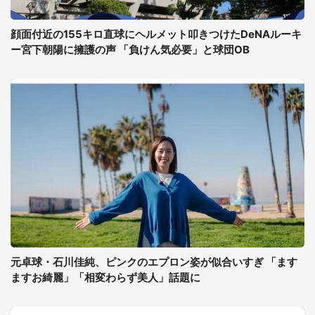
顔面付近の155キロ直球にヘルメット叩きつけたDeNAルーキ
ー宮下朝陽に擁護の声 「負けん気必要」と球団OB
元卓球・石川佳純、ピンクのエプロン姿が似合いすぎ 「ます
ますお綺麗」「相変わらず美人」話題に