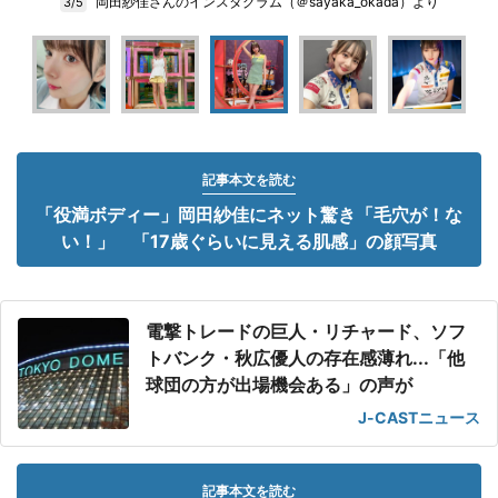
岡田紗佳さんのインスタグラム（＠sayaka_okada）より
3/5
記事本文を読む
「役満ボディー」岡田紗佳にネット驚き「毛穴が！な
い！」 「17歳ぐらいに見える肌感」の顔写真
電撃トレードの巨人・リチャード、ソフ
トバンク・秋広優人の存在感薄れ...「他
球団の方が出場機会ある」の声が
J-CASTニュース
記事本文を読む