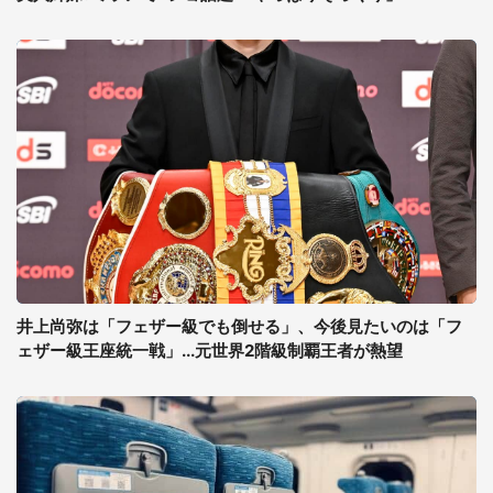
井上尚弥は「フェザー級でも倒せる」、今後見たいのは「フ
ェザー級王座統一戦」...元世界2階級制覇王者が熱望