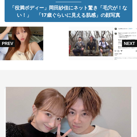
「役満ボディー」岡田紗佳にネット驚き「毛穴が！な
い！」 「17歳ぐらいに見える肌感」の顔写真