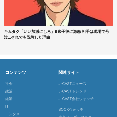
キムタク「いい加減にしろ」6歳子役に激怒 相手は現場で号
泣...それでも説教した理由
コンテンツ
関連サイト
社会
J-CASTニュース
政治
J-CASTトレンド
経済
J-CAST会社ウォッチ
IT
BOOKウォッチ
エンタメ
東京バーゲンマニア