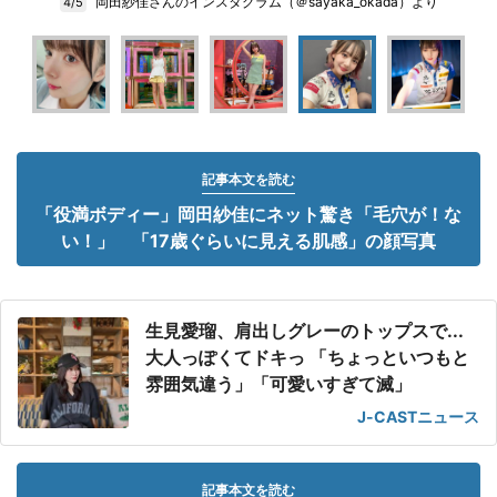
岡田紗佳さんのインスタグラム（＠sayaka_okada）より
4/5
記事本文を読む
「役満ボディー」岡田紗佳にネット驚き「毛穴が！な
い！」 「17歳ぐらいに見える肌感」の顔写真
生見愛瑠、肩出しグレーのトップスで...
大人っぽくてドキっ 「ちょっといつもと
雰囲気違う」「可愛いすぎて滅」
J-CASTニュース
記事本文を読む