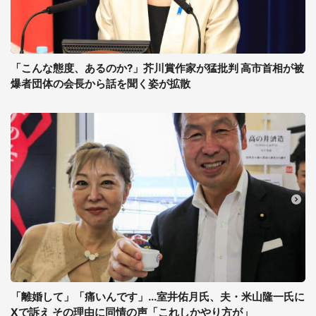
「こんな態度、あるのか?」芥川賞作家が猛批判 高市首相が被
爆者団体の会長から話を聞く姿が拡散
「離婚して」「痛いんです」...室井佑月氏、夫・米山隆一氏に
Xで訴え その理由に同情の声「これしかやり方が」