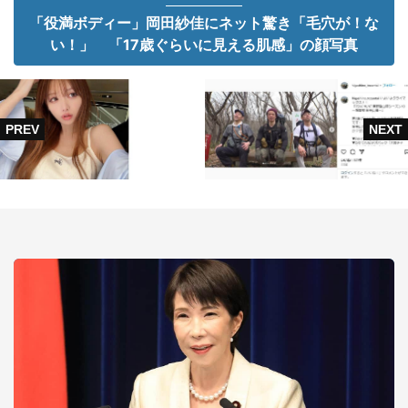
「役満ボディー」岡田紗佳にネット驚き「毛穴が！な
い！」 「17歳ぐらいに見える肌感」の顔写真