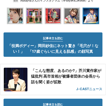
岡田紗佳さんのインスタグラム（＠sayaka_okada）より
5/5
記事本文を読む
「役満ボディー」岡田紗佳にネット驚き「毛穴が！な
い！」 「17歳ぐらいに見える肌感」の顔写真
「こんな態度、あるのか?」芥川賞作家が
猛批判 高市首相が被爆者団体の会長から
話を聞く姿が拡散
J-CASTニュース
記事本文を読む