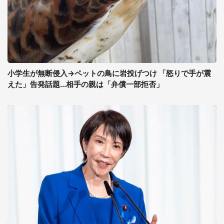
小学生が無断侵入→ペットの鳥に岩投げつけ 「怒りで手が震
えた」告発話題...相手の親は「弁償一部拒否」