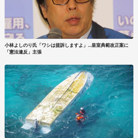
小林よしのり氏「ワシは提訴しますよ」...皇室典範改正案に
「憲法違反」主張