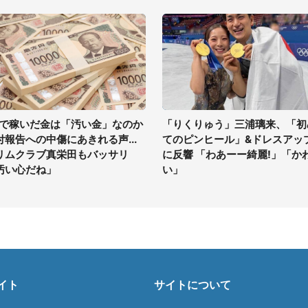
Vで稼いだ金は「汚い金」なのか
「りくりゅう」三浦璃来、「初
付報告への中傷にあきれる声...
てのピンヒール」&ドレスアッ
リムクラブ真栄田もバッサリ
に反響 「わあーー綺麗!」「か
汚い心だね」
い」
イト
サイトについて