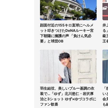
顔面付近の155キロ直球にヘルメ
井
ット叩きつけたDeNAルーキー宮
る
下朝陽に擁護の声 「負けん気必
級
要」と球団OB
王
羽生結弦、美しいブルー基調の衣
「
装で...「ゆず」北川悠仁・岩沢厚
い
治と3ショット ゆず×ゆづコラボに
会
ファン歓喜
も