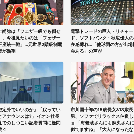
上尚弥は「フェザー級でも倒せ
電撃トレードの巨人・リチャー
」、今後見たいのは「フェザー
ド、ソフトバンク・秋広優人の
王座統一戦」...元世界2階級制覇
在感薄れ...「他球団の方が出場
者が熱望
会ある」の声が
想定外でいいのか」「戻ってい
市川團十郎の15歳長女&13歳長
とアナウンスは?」 イオン社長
男、ソファでリラックス仲良し
見でのしつこい記者質問に疑問
ョ 「海老蔵さんにも麻央さん
続々
似てますね」「大人になったな