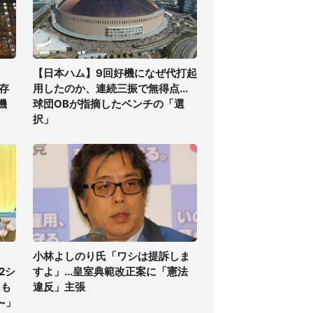
【日本ハム】9回好機になぜ代打起
存
用したのか、連続三振で無得点...
機
球団OBが指摘したベンチの「選
択」
小林よしのり氏「ワシは提訴しま
2シ
すよ」...皇室典範改正案に「憲法
にも
違反」主張
~」