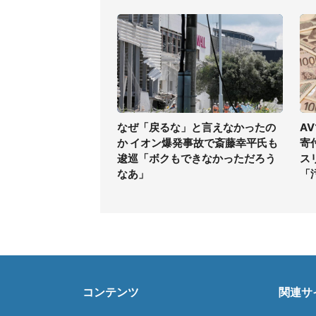
なぜ「戻るな」と言えなかったの
A
か イオン爆発事故で斎藤幸平氏も
寄
逡巡「ボクもできなかっただろう
ス
なあ」
「
コンテンツ
関連サ