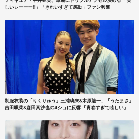
フィギュア・中井亜美、華麗にトリプルアクセル決める 「美
しいぃーーー!!」「きれいすぎて感動」ファン興奮
制服衣装の「りくりゅう」三浦璃来&木原龍一、「うたまさ」
吉田唄菜&森田真沙也の4ショに反響 「青春すぎて眩しい」