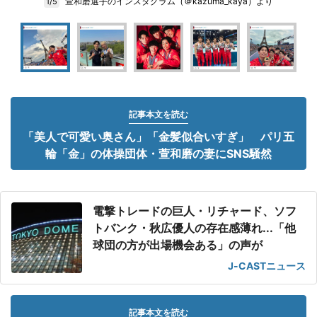
萱和磨選手のインスタグラム（＠kazuma_kaya）より
1/5
記事本文を読む
「美人で可愛い奥さん」「金髪似合いすぎ」 パリ五
輪「金」の体操団体・萱和磨の妻にSNS騒然
電撃トレードの巨人・リチャード、ソフ
トバンク・秋広優人の存在感薄れ...「他
球団の方が出場機会ある」の声が
J-CASTニュース
記事本文を読む