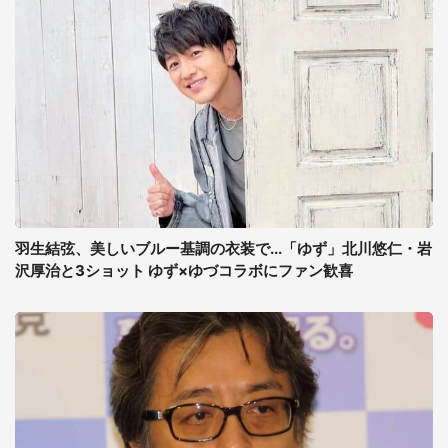
羽生結弦、美しいブルー基調の衣装で...「ゆず」北川悠仁・岩
沢厚治と3ショット ゆず×ゆづコラボにファン歓喜