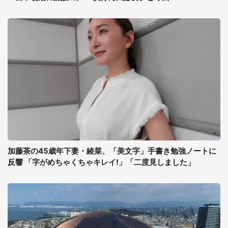
加藤茶の45歳年下妻・綾菜、「美文字」手書き勉強ノートに
反響 「字がめちゃくちゃキレイ!」「二度見しました」