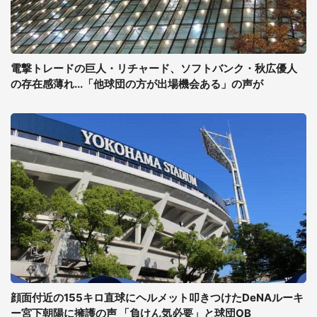
電撃トレードの巨人・リチャード、ソフトバンク・秋広優人
の存在感薄れ...「他球団の方が出場機会ある」の声が
顔面付近の155キロ直球にヘルメット叩きつけたDeNAルーキ
ー宮下朝陽に擁護の声 「負けん気必要」と球団OB