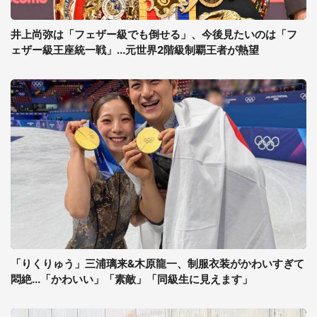
井上尚弥は「フェザー級でも倒せる」、今後見たいのは「フ
ェザー級王座統一戦」...元世界2階級制覇王者が熱望
「りくりゅう」三浦璃来&木原龍一、制服衣装がかわいすぎて
悶絶...「かわいい」「素敵」「同級生に見えます」