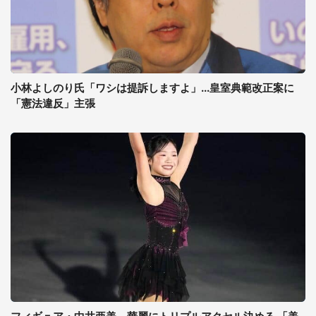
小林よしのり氏「ワシは提訴しますよ」...皇室典範改正案に
「憲法違反」主張