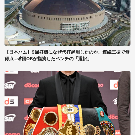
【日本ハム】9回好機になぜ代打起用したのか、連続三振で無
得点...球団OBが指摘したベンチの「選択」