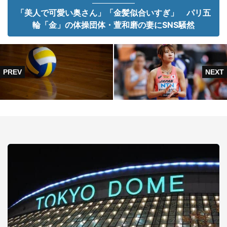
「美人で可愛い奥さん」「金髪似合いすぎ」 パリ五
輪「金」の体操団体・萱和磨の妻にSNS騒然