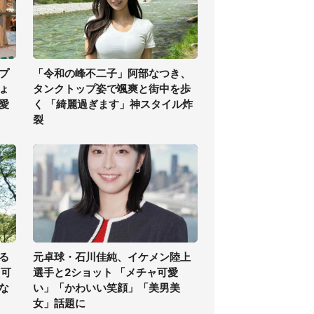
プ
「令和の峰不二子」阿部なつき、
ちょ
タンクトップ姿で颯爽と街中を歩
愛
く 「綺麗過ぎます」神スタイル炸
裂
る
元卓球・石川佳純、イケメン陸上
る可
選手と2ショット 「メチャ可愛
な
い」「かわいい笑顔」「美男美
女」話題に