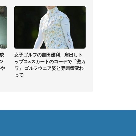
貌
女子ゴルフの吉田優利、肩出しト
ジ
ップス×スカートのコーデで「激カ
爽や
ワ」 ゴルフウェア姿と雰囲気変わ
って