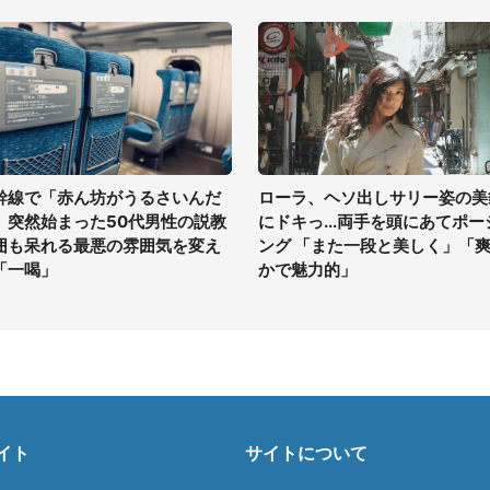
幹線で「赤ん坊がうるさいんだ
ローラ、ヘソ出しサリー姿の美
」突然始まった50代男性の説教
にドキっ...両手を頭にあてポー
囲も呆れる最悪の雰囲気を変え
ング 「また一段と美しく」「
「一喝」
かで魅力的」
イト
サイトについて