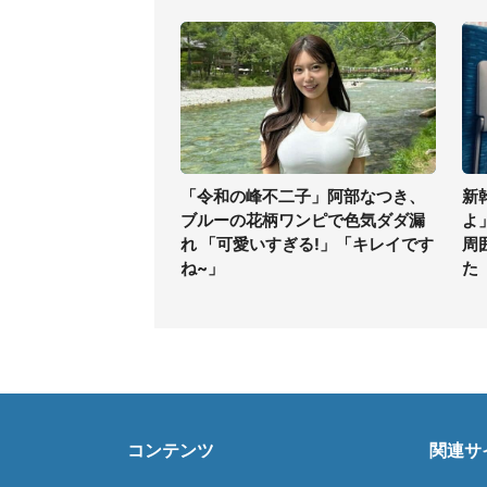
「令和の峰不二子」阿部なつき、
新
ブルーの花柄ワンピで色気ダダ漏
よ
れ 「可愛いすぎる!」「キレイです
周
ね~」
た
コンテンツ
関連サ