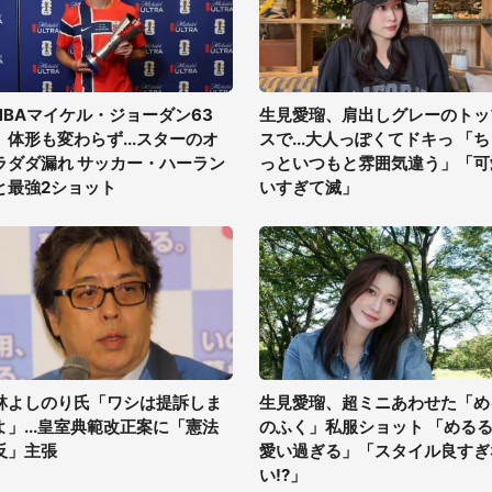
NBAマイケル・ジョーダン63
生見愛瑠、肩出しグレーのトッ
、体形も変わらず...スターのオ
スで...大人っぽくてドキっ 「
ラダダ漏れ サッカー・ハーラン
っといつもと雰囲気違う」「可
と最強2ショット
いすぎて滅」
林よしのり氏「ワシは提訴しま
生見愛瑠、超ミニあわせた「め
よ」...皇室典範改正案に「憲法
のふく」私服ショット 「める
反」主張
愛い過ぎる」「スタイル良すぎ
い!?」