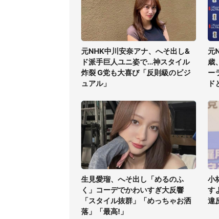
元NHK中川安奈アナ、へそ出し&
元
ド派手巨人ユニ姿で...神スタイル
歳
炸裂 G党も大喜び「反則級のビジ
ー
ュアル」
ド
生見愛瑠、へそ出し「めるのふ
小
く」コーデでかわいすぎ大反響
す
「スタイル抜群」「めっちゃお洒
違
落」「最高!」