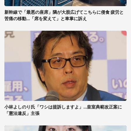
新幹線で「最悪の座席」隣が大股広げてこちらに侵食 疲労と
苦痛の移動...「席を変えて」と車掌に訴え
小林よしのり氏「ワシは提訴しますよ」...皇室典範改正案に
「憲法違反」主張