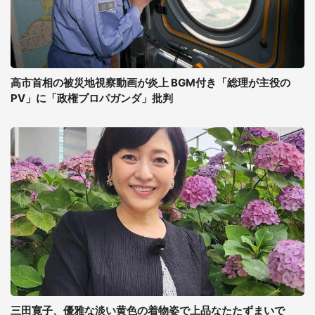
高市首相の被災地視察動画が炎上 BGM付き「総理が主役の
PV」に「政権プロパガンダ」批判
三田寛子、優雅な淡い黄色の着物姿で上品なたたずまいで