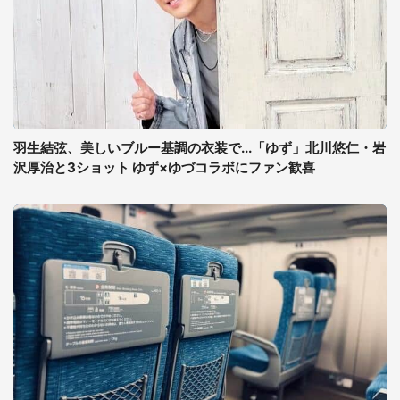
羽生結弦、美しいブルー基調の衣装で...「ゆず」北川悠仁・岩
沢厚治と3ショット ゆず×ゆづコラボにファン歓喜