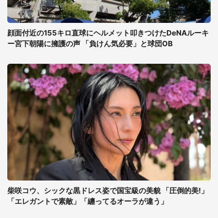
顔面付近の155キロ直球にヘルメット叩きつけたDeNAルーキ
ー宮下朝陽に擁護の声 「負けん気必要」と球団OB
柴咲コウ、シックな黒ドレス姿で国宝級の美貌 「圧倒的美!」
「エレガントで素敵」「纏ってるオーラが違う」