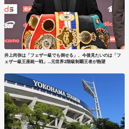
井上尚弥は「フェザー級でも倒せる」、今後見たいのは「フ
ェザー級王座統一戦」...元世界2階級制覇王者が熱望