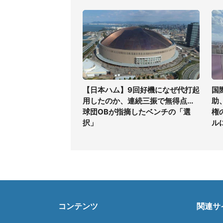
【日本ハム】9回好機になぜ代打起
国
用したのか、連続三振で無得点...
助
球団OBが指摘したベンチの「選
権
択」
ル
コンテンツ
関連サ