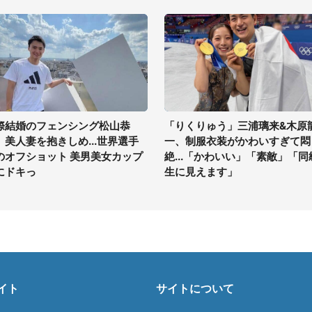
際結婚のフェンシング松山恭
「りくりゅう」三浦璃来&木原
、美人妻を抱きしめ...世界選手
一、制服衣装がかわいすぎて悶
のオフショット 美男美女カップ
絶...「かわいい」「素敵」「同
にドキっ
生に見えます」
イト
サイトについて