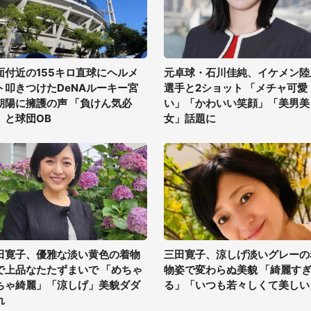
面付近の155キロ直球にヘルメ
元卓球・石川佳純、イケメン陸
ト叩きつけたDeNAルーキー宮
選手と2ショット 「メチャ可愛
朝陽に擁護の声 「負けん気必
い」「かわいい笑顔」「美男美
」と球団OB
女」話題に
田寛子、優雅な淡い黄色の着物
三田寛子、涼しげ淡いグレーの
で上品なたたずまいで 「めちゃ
物姿で変わらぬ美貌 「綺麗す
ちゃ綺麗」「涼しげ」美貌ダダ
る」「いつも若々しくて美しい
れ