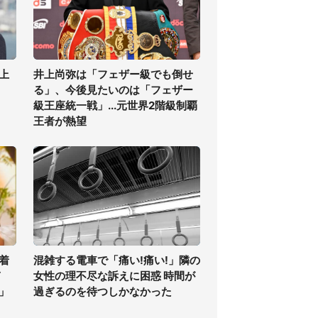
上
井上尚弥は「フェザー級でも倒せ
る」、今後見たいのは「フェザー
級王座統一戦」...元世界2階級制覇
王者が熱望
着
混雑する電車で「痛い!痛い!」隣の
ぎ
女性の理不尽な訴えに困惑 時間が
」
過ぎるのを待つしかなかった