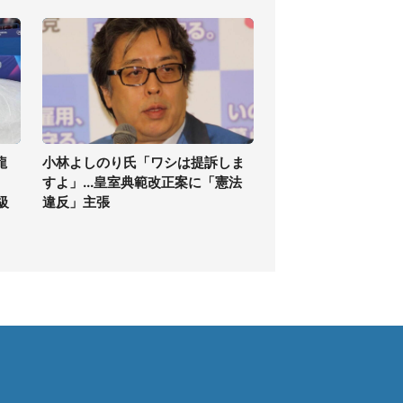
龍
小林よしのり氏「ワシは提訴しま
すよ」...皇室典範改正案に「憲法
級
違反」主張