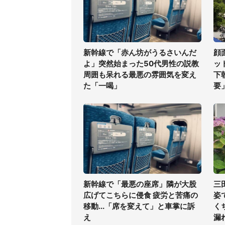
新幹線で「赤ん坊がうるさいんだ
顔
よ」突然始まった50代男性の説教
ッ
周囲も呆れる最悪の雰囲気を変え
下
た「一喝」
要
新幹線で「最悪の座席」隣が大股
三
広げてこちらに侵食 疲労と苦痛の
姿
移動...「席を変えて」と車掌に訴
く
え
漏