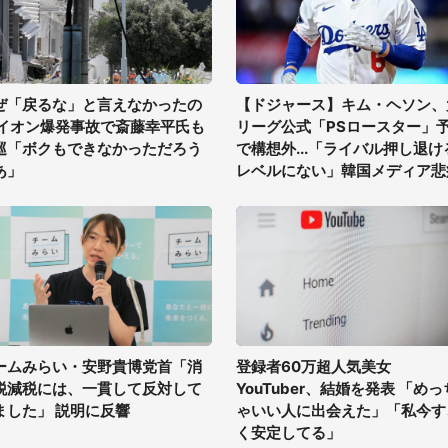
ぜ「戻るな」と言えなかったの
【ドジャース】キム・ヘソン、
 イオン爆発事故で斎藤幸平氏も
リーグ公式「PSロースター」
巡「ボクもできなかっただろう
で構想外...「ライバル押し退け
あ」
レベルにない」韓国メディア悲
ームみらい・安野貴博党首「消
登録者60万超人気美女
税減税には、一貫して反対して
YouTuber、結婚を発表 「めっ
ました」 説明に反響
ゃいい人に出会えた」「私今す
く安定してる」