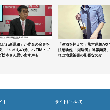
れいわ新選組」が党名の変更を
「深酒を控えて」熊本県警がX
表、「いのちの党」へ TIM・ゴ
注意喚起 「泥酔者」通報頻発
ゴ松本さん思い出す声も
れは地震被害の影響なのか
イト
サイトについて