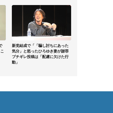
で
新党結成で「「騙し討ちにあった
、こ
気分」と怒ったひろゆき妻が謝罪
ブチギレ投稿は「配慮に欠けた行
動」