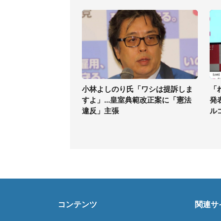
小林よしのり氏「ワシは提訴しま
「
すよ」...皇室典範改正案に「憲法
発
違反」主張
ル
コンテンツ
関連サ