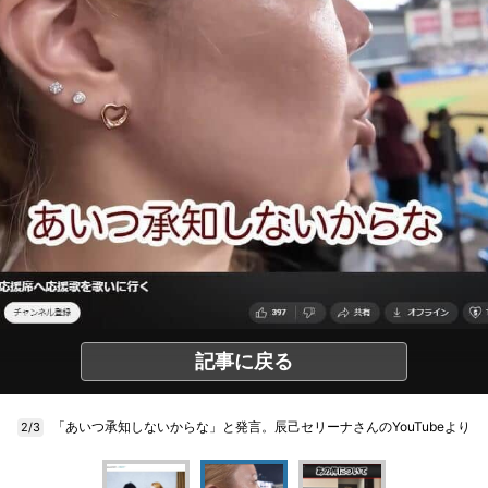
記事に戻る
「あいつ承知しないからな」と発言。辰己セリーナさんのYouTubeより
2/3