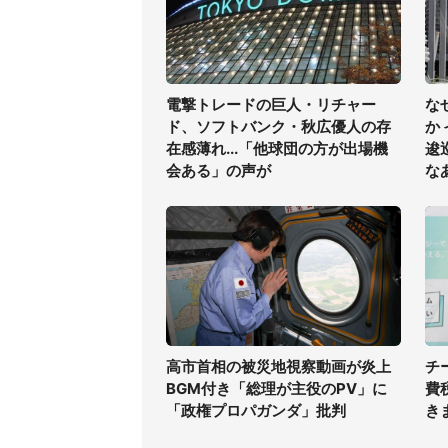
電撃トレードの巨人・リチャー
な
ド、ソフトバンク・秋広優人の存
か
在感薄れ...「他球団の方が出場機
逡
会ある」の声が
な
高市首相の被災地視察動画が炎上
チ
BGM付き「総理が主役のPV」に
費
「政権プロパガンダ」批判
き