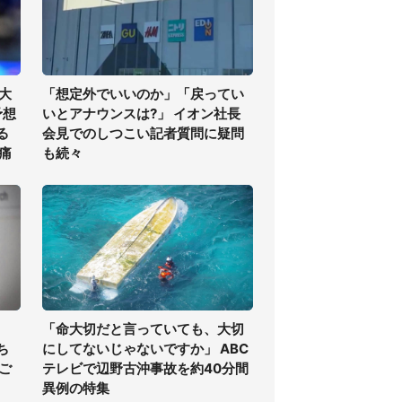
大
「想定外でいいのか」「戻ってい
予想
いとアナウンスは?」 イオン社長
る
会見でのしつこい記者質問に疑問
痛
も続々
「命大切だと言っていても、大切
ち
にしてないじゃないですか」 ABC
ご
テレビで辺野古沖事故を約40分間
異例の特集