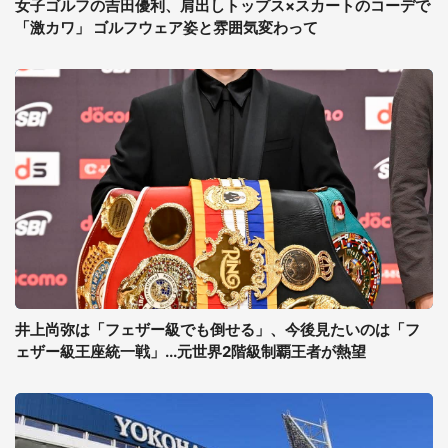
女子ゴルフの吉田優利、肩出しトップス×スカートのコーデで
「激カワ」 ゴルフウェア姿と雰囲気変わって
井上尚弥は「フェザー級でも倒せる」、今後見たいのは「フ
ェザー級王座統一戦」...元世界2階級制覇王者が熱望