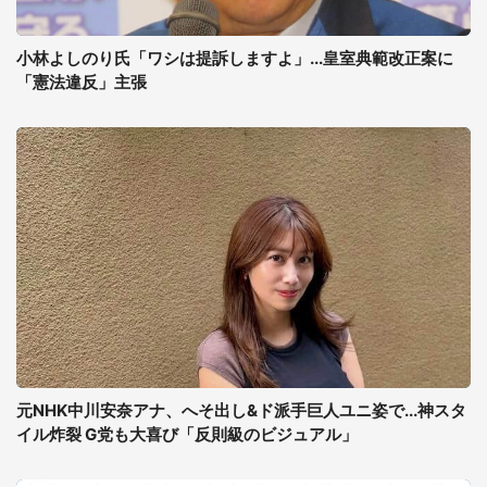
小林よしのり氏「ワシは提訴しますよ」...皇室典範改正案に
「憲法違反」主張
元NHK中川安奈アナ、へそ出し&ド派手巨人ユニ姿で...神スタ
イル炸裂 G党も大喜び「反則級のビジュアル」