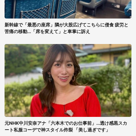
新幹線で「最悪の座席」隣が大股広げてこちらに侵食 疲労と
苦痛の移動...「席を変えて」と車掌に訴え
元NHK中川安奈アナ「六本木でのお仕事前」...透け感黒スカ
ート私服コーデで神スタイル炸裂 「美し過ぎです」