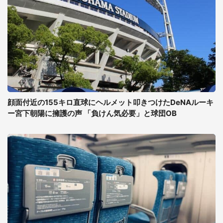
顔面付近の155キロ直球にヘルメット叩きつけたDeNAルーキ
ー宮下朝陽に擁護の声 「負けん気必要」と球団OB