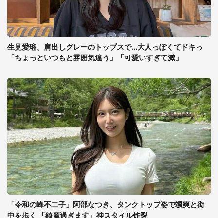
生見愛瑠、肩出しグレーのトップスで...大人っぽくてドキっ
「ちょっといつもと雰囲気違う」「可愛いすぎて滅」
「令和の峰不二子」阿部なつき、タンクトップ姿で颯爽と街
中を歩く 「綺麗過ぎます」神スタイル炸裂