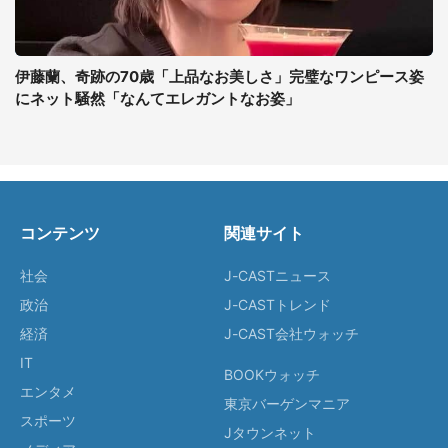
伊藤蘭、奇跡の70歳「上品なお美しさ」完璧なワンピース姿
にネット騒然「なんてエレガントなお姿」
コンテンツ
関連サイト
社会
J-CASTニュース
政治
J-CASTトレンド
経済
J-CAST会社ウォッチ
IT
BOOKウォッチ
エンタメ
東京バーゲンマニア
スポーツ
Jタウンネット