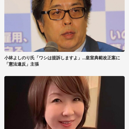
小林よしのり氏「ワシは提訴しますよ」...皇室典範改正案に
「憲法違反」主張