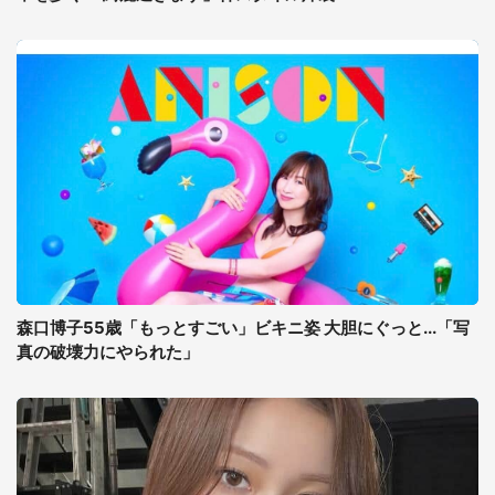
森口博子55歳「もっとすごい」ビキニ姿 大胆にぐっと...「写
真の破壊力にやられた」