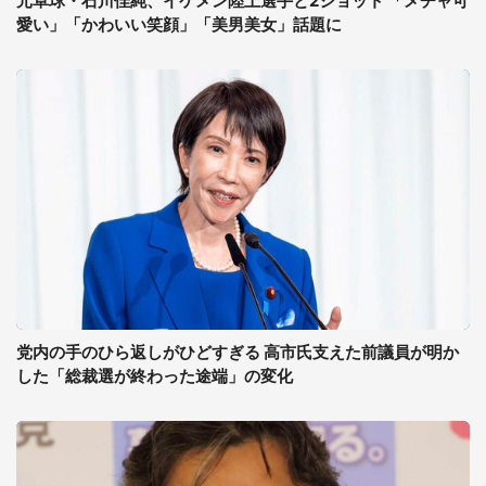
元卓球・石川佳純、イケメン陸上選手と2ショット 「メチャ可
愛い」「かわいい笑顔」「美男美女」話題に
党内の手のひら返しがひどすぎる 高市氏支えた前議員が明か
した「総裁選が終わった途端」の変化