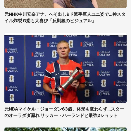
元NHK中川安奈アナ、へそ出し&ド派手巨人ユニ姿で...神スタ
イル炸裂 G党も大喜び「反則級のビジュアル」
元NBAマイケル・ジョーダン63歳、体形も変わらず...スター
のオーラダダ漏れ サッカー・ハーランドと最強2ショット