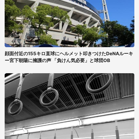
顔面付近の155キロ直球にヘルメット叩きつけたDeNAルーキ
ー宮下朝陽に擁護の声 「負けん気必要」と球団OB