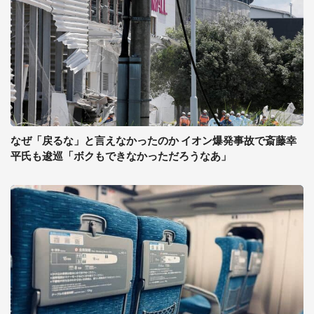
なぜ「戻るな」と言えなかったのか イオン爆発事故で斎藤幸
平氏も逡巡「ボクもできなかっただろうなあ」