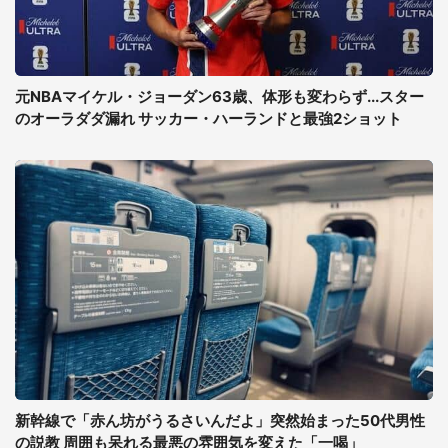
元NBAマイケル・ジョーダン63歳、体形も変わらず...スター
のオーラダダ漏れ サッカー・ハーランドと最強2ショット
新幹線で「赤ん坊がうるさいんだよ」突然始まった50代男性
の説教 周囲も呆れる最悪の雰囲気を変えた「一喝」