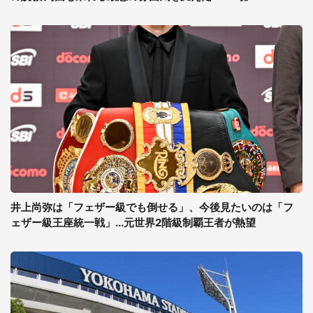
井上尚弥は「フェザー級でも倒せる」、今後見たいのは「フ
ェザー級王座統一戦」...元世界2階級制覇王者が熱望