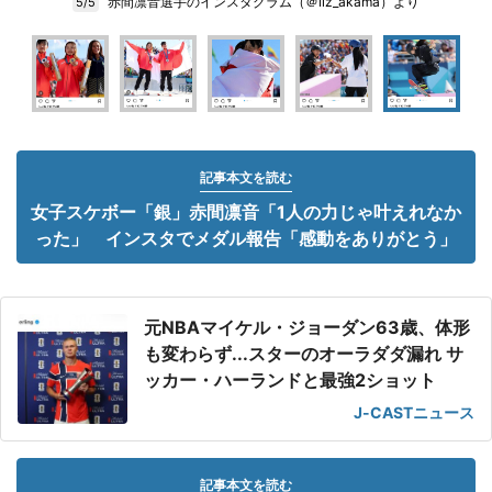
赤間凛音選手のインスタグラム（＠liz_akama）より
5/5
記事本文を読む
女子スケボー「銀」赤間凛音「1人の力じゃ叶えれなか
った」 インスタでメダル報告「感動をありがとう」
元NBAマイケル・ジョーダン63歳、体形
も変わらず...スターのオーラダダ漏れ サ
ッカー・ハーランドと最強2ショット
J-CASTニュース
記事本文を読む