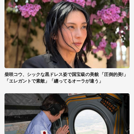
柴咲コウ、シックな黒ドレス姿で国宝級の美貌 「圧倒的美!」
「エレガントで素敵」「纏ってるオーラが違う」