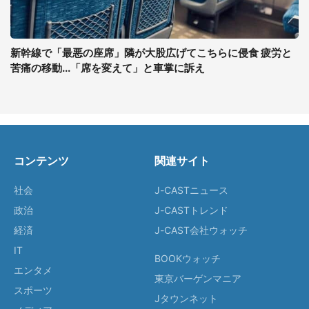
新幹線で「最悪の座席」隣が大股広げてこちらに侵食 疲労と
苦痛の移動...「席を変えて」と車掌に訴え
コンテンツ
関連サイト
社会
J-CASTニュース
政治
J-CASTトレンド
経済
J-CAST会社ウォッチ
IT
BOOKウォッチ
エンタメ
東京バーゲンマニア
スポーツ
Jタウンネット