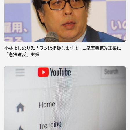
小林よしのり氏「ワシは提訴しますよ」...皇室典範改正案に
「憲法違反」主張