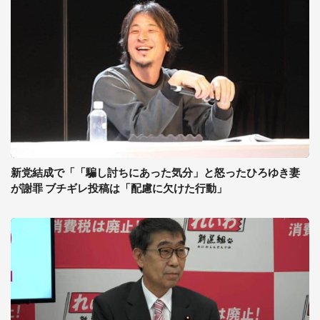
新党結成で「「騙し討ちにあった気分」と怒ったひろゆき妻
が謝罪 ブチギレ投稿は「配慮に欠けた行動」