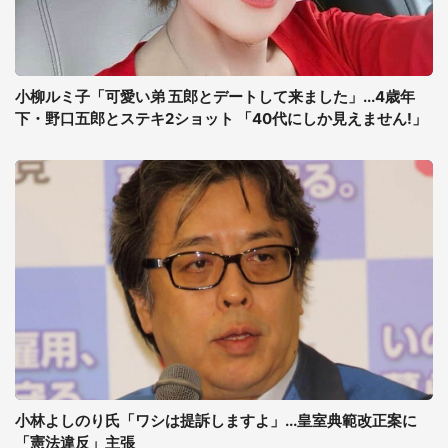
小柳ルミ子「可愛い弟 五郎とデートして来ました」...4歳年
下・野口五郎とステキ2ショット 「40代にしか見えません!」
小林よしのり氏「ワシは提訴しますよ」...皇室典範改正案に
「憲法違反」主張