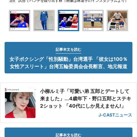
試合でパンチを繰り出す林（画像は林選手のインスタグラムより）
3/5
記事本文を読む
女子ボクシング「性別騒動」台湾選手 「彼女は100％
女性アスリート」台湾五輪委員会会長断言、地元報道
小柳ルミ子「可愛い弟 五郎とデートして
来ました」...4歳年下・野口五郎とステキ
2ショット 「40代にしか見えません!」
J-CASTニュース
記事本文を読む