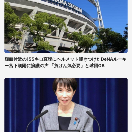
顔面付近の155キロ直球にヘルメット叩きつけたDeNAルーキ
ー宮下朝陽に擁護の声 「負けん気必要」と球団OB