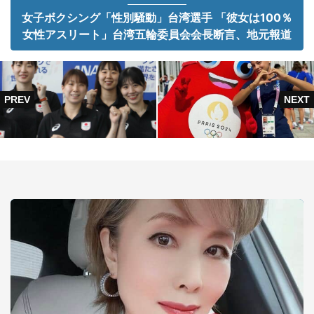
女子ボクシング「性別騒動」台湾選手 「彼女は100％
女性アスリート」台湾五輪委員会会長断言、地元報道