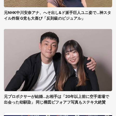
元NHK中川安奈アナ、へそ出し&ド派手巨人ユニ姿で...神スタ
イル炸裂 G党も大喜び「反則級のビジュアル」
元プロボクサーが結婚...お相手は「20年以上前に空手道場で
出会った幼馴染」 同じ構図ビフォアフ写真もステキ大絶賛