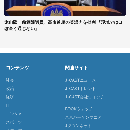
米山隆一前衆院議員、高市首相の英語力を批判 「現地ではほ
ぼ全く通じない」
コンテンツ
関連サイト
社会
J-CASTニュース
政治
J-CASTトレンド
経済
J-CAST会社ウォッチ
IT
BOOKウォッチ
エンタメ
東京バーゲンマニア
スポーツ
Jタウンネット