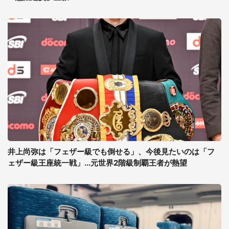
井上尚弥は「フェザー級でも倒せる」、今後見たいのは「フ
ェザー級王座統一戦」...元世界2階級制覇王者が熱望