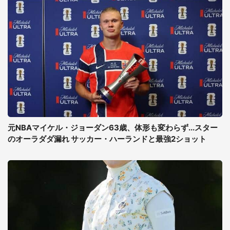
元NBAマイケル・ジョーダン63歳、体形も変わらず...スター
のオーラダダ漏れ サッカー・ハーランドと最強2ショット