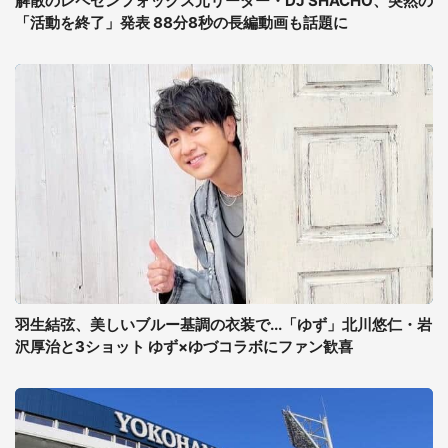
解散のレペゼンフォックス元リーダー・DJ SHACHO、突然の
「活動を終了」発表 88分8秒の長編動画も話題に
羽生結弦、美しいブルー基調の衣装で...「ゆず」北川悠仁・岩
沢厚治と3ショット ゆず×ゆづコラボにファン歓喜