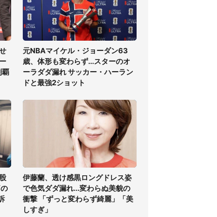
せ
元NBAマイケル・ジョーダン63
ー
歳、体形も変わらず...スターのオ
制覇
ーラダダ漏れ サッカー・ハーラン
ドと最強2ショット
股
伊藤蘭、透け感黒ロングドレス姿
痛の
で色気ダダ漏れ...変わらぬ美貌の
訴
衝撃 「ずっと変わらず綺麗」「美
しすぎ」