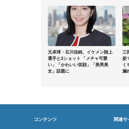
元卓球・石川佳純、イケメン陸上
三
選手と2ショット 「メチャ可愛
姿
い」「かわいい笑顔」「美男美
く
女」話題に
漏
コンテンツ
関連サ