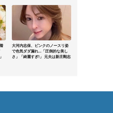
着
大河内志保、ピンクのノースリ姿
ぎ
で色気ダダ漏れ...「圧倒的な美し
」
さ」「綺麗すぎ!」 元夫は新庄剛志