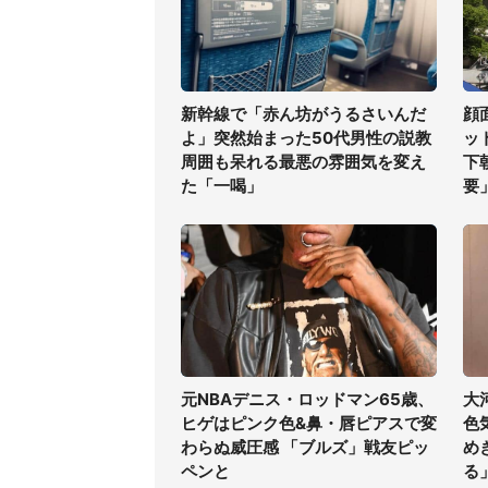
新幹線で「赤ん坊がうるさいんだ
顔
よ」突然始まった50代男性の説教
ッ
周囲も呆れる最悪の雰囲気を変え
下
た「一喝」
要
元NBAデニス・ロッドマン65歳、
大
ヒゲはピンク色&鼻・唇ピアスで変
色
わらぬ威圧感 「ブルズ」戦友ピッ
め
ペンと
る