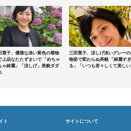
田寛子、優雅な淡い黄色の着物
三田寛子、涼しげ淡いグレーの
で上品なたたずまいで 「めちゃ
物姿で変わらぬ美貌 「綺麗す
ちゃ綺麗」「涼しげ」美貌ダダ
る」「いつも若々しくて美しい
れ
イト
サイトについて