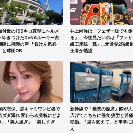
面付近の155キロ直球にヘルメ
井上尚弥は「フェザー級でも倒
ト叩きつけたDeNAルーキー宮
る」、今後見たいのは「フェザ
朝陽に擁護の声 「負けん気必
級王座統一戦」...元世界2階級
」と球団OB
王者が熱望
河内志保、黒キャミワンピ姿で
新幹線で「最悪の座席」隣が大
気ダダ漏れ 変わらぬ美貌にどよ
広げてこちらに侵食 疲労と苦
き...「美人過ぎ」「美しすぎ
移動...「席を変えて」と車掌に
」
え