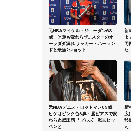
元NBAマイケル・ジョーダン63
新
歳、体形も変わらず...スターのオ
よ
ーラダダ漏れ サッカー・ハーラン
周
ドと最強2ショット
た
元NBAデニス・ロッドマン65歳、
新
ヒゲはピンク色&鼻・唇ピアスで変
広
わらぬ威圧感 「ブルズ」戦友ピッ
移
ペンと
え