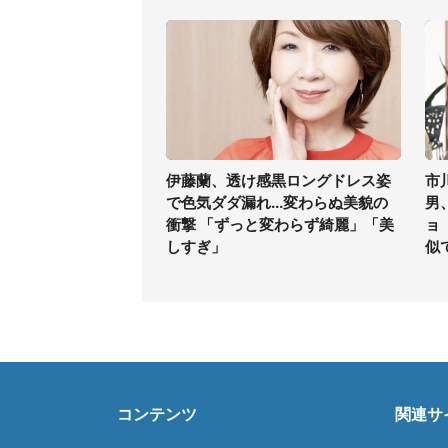
伊藤蘭、透け感黒ロングドレス姿
市
で色気ダダ漏れ...変わらぬ美貌の
男
衝撃 「ずっと変わらず綺麗」「美
ョ
しすぎ」
似
コンテンツ
関連サ