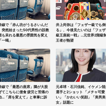
幹線で「赤ん坊がうるさいんだ
井上尚弥は「フェザー級でも倒
」突然始まった50代男性の説教
る」、今後見たいのは「フェザ
囲も呆れる最悪の雰囲気を変え
級王座統一戦」...元世界2階級
「一喝」
王者が熱望
幹線で「最悪の座席」隣が大股
元卓球・石川佳純、イケメン陸
げてこちらに侵食 疲労と苦痛の
選手と2ショット 「メチャ可愛
動...「席を変えて」と車掌に訴
い」「かわいい笑顔」「美男美
女」話題に