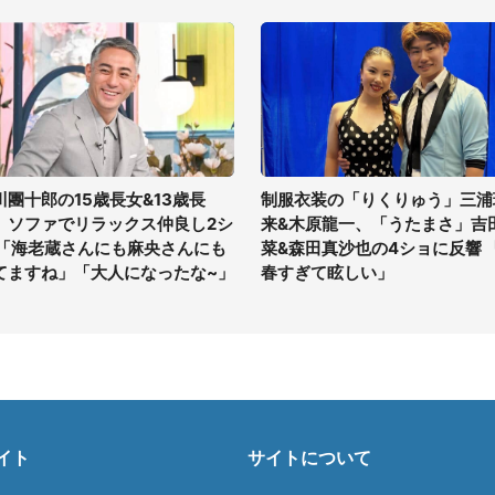
川團十郎の15歳長女&13歳長
制服衣装の「りくりゅう」三浦
、ソファでリラックス仲良し2シ
来&木原龍一、「うたまさ」吉
 「海老蔵さんにも麻央さんにも
菜&森田真沙也の4ショに反響 
てますね」「大人になったな~」
春すぎて眩しい」
イト
サイトについて