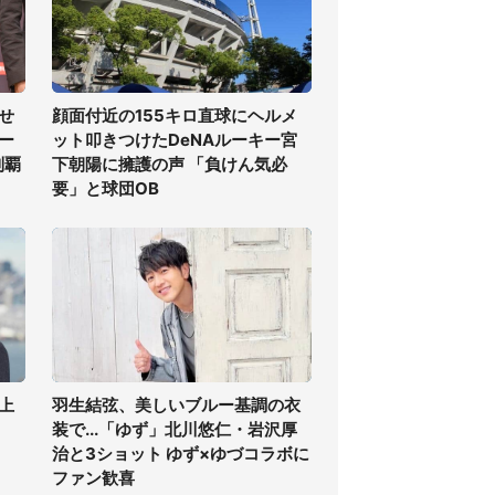
せ
顔面付近の155キロ直球にヘルメ
ー
ット叩きつけたDeNAルーキー宮
制覇
下朝陽に擁護の声 「負けん気必
要」と球団OB
上
羽生結弦、美しいブルー基調の衣
装で...「ゆず」北川悠仁・岩沢厚
治と3ショット ゆず×ゆづコラボに
ファン歓喜