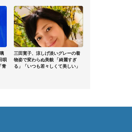
璃
三田寛子、涼しげ淡いグレーの着
田唄
物姿で変わらぬ美貌 「綺麗すぎ
「青
る」「いつも若々しくて美しい」