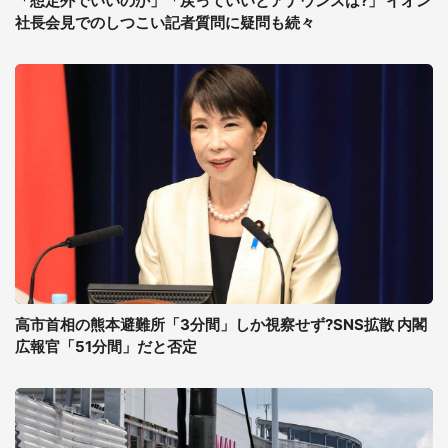
「想定外でいいのか」「戻っていいとアナウンスは?」 イオン
社長会見でのしつこい記者質問に疑問も続々
高市首相の熊本避難所「3分間」しか視察せず?SNS拡散 内閣
広報官「51分間」だと否定