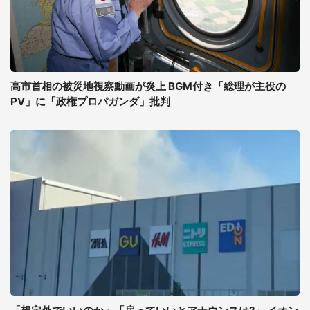
高市首相の被災地視察動画が炎上 BGM付き「総理が主役の
PV」に「政権プロパガンダ」批判