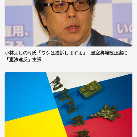
小林よしのり氏「ワシは提訴しますよ」...皇室典範改正案に
「憲法違反」主張