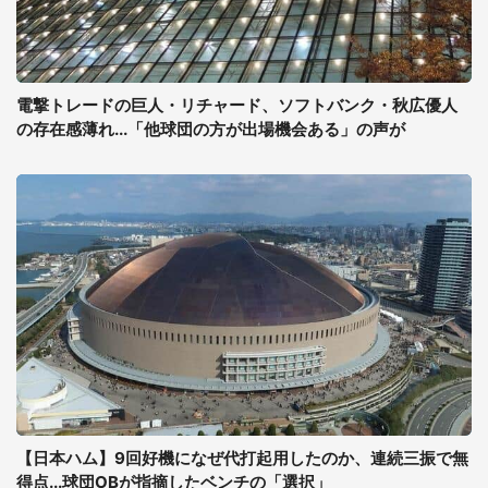
電撃トレードの巨人・リチャード、ソフトバンク・秋広優人
の存在感薄れ...「他球団の方が出場機会ある」の声が
【日本ハム】9回好機になぜ代打起用したのか、連続三振で無
得点...球団OBが指摘したベンチの「選択」