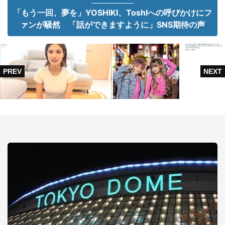
「もう一回、夢を」YOSHIKI、ToshIへの呼びかけにフ
ァンが騒然 「話ができますように」SNS期待の声