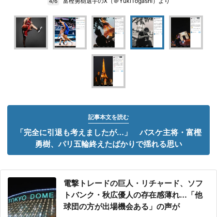
富樫勇樹選手のX（＠YukiTogashi）より
4/6
記事本文を読む
「完全に引退も考えましたが...」 バスケ主将・富樫
勇樹、パリ五輪終えたばかりで揺れる思い
電撃トレードの巨人・リチャード、ソフ
トバンク・秋広優人の存在感薄れ...「他
球団の方が出場機会ある」の声が