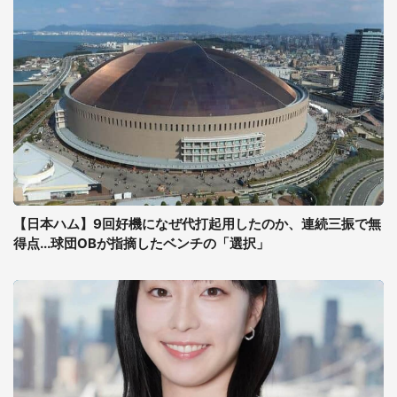
【日本ハム】9回好機になぜ代打起用したのか、連続三振で無
得点...球団OBが指摘したベンチの「選択」