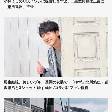
小林よしのり氏「ワシは提訴しますよ」...皇室典範改正案に
「憲法違反」主張
羽生結弦、美しいブルー基調の衣装で...「ゆず」北川悠仁・岩
沢厚治と3ショット ゆず×ゆづコラボにファン歓喜