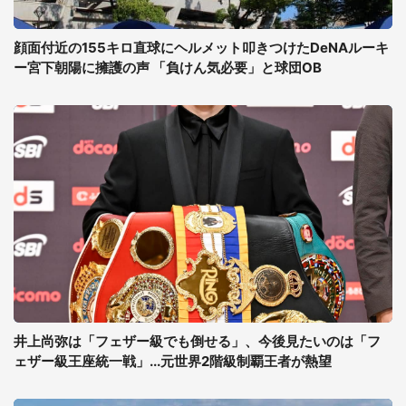
顔面付近の155キロ直球にヘルメット叩きつけたDeNAルーキ
ー宮下朝陽に擁護の声 「負けん気必要」と球団OB
井上尚弥は「フェザー級でも倒せる」、今後見たいのは「フ
ェザー級王座統一戦」...元世界2階級制覇王者が熱望