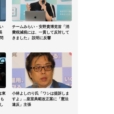
い
チームみらい・安野貴博党首「消
長
費税減税には、一貫して反対して
問
きました」 説明に反響
は東
小林よしのり氏「ワシは提訴しま
ても
すよ」...皇室典範改正案に「憲法
し
違反」主張