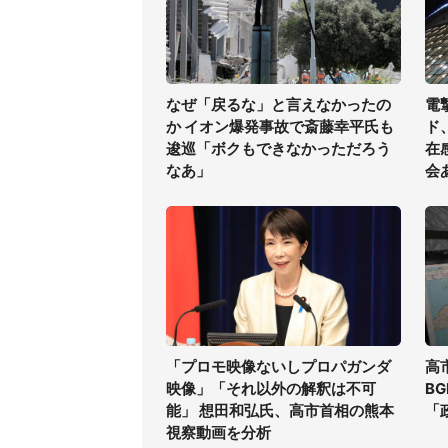
なぜ「戻るな」と言えなかったの
電
か イオン爆発事故で斎藤幸平氏も
ド
逡巡「ボクもできなかっただろう
在
なあ」
会
「プロモ映像ないしプロパガンダ
高
映像」「それ以外の解釈は不可
B
能」 想田和弘氏、高市首相の熊本
「
視察動画を分析