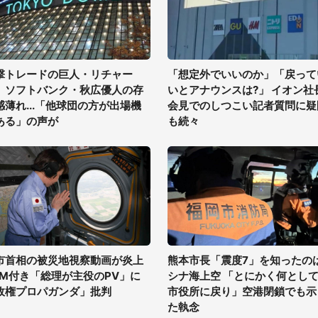
撃トレードの巨人・リチャー
「想定外でいいのか」「戻って
、ソフトバンク・秋広優人の存
いとアナウンスは?」 イオン社
感薄れ...「他球団の方が出場機
会見でのしつこい記者質問に疑
ある」の声が
も続々
市首相の被災地視察動画が炎上
熊本市長「震度7」を知ったの
GM付き「総理が主役のPV」に
シナ海上空 「とにかく何とし
政権プロパガンダ」批判
市役所に戻り」空港閉鎖でも示
た執念