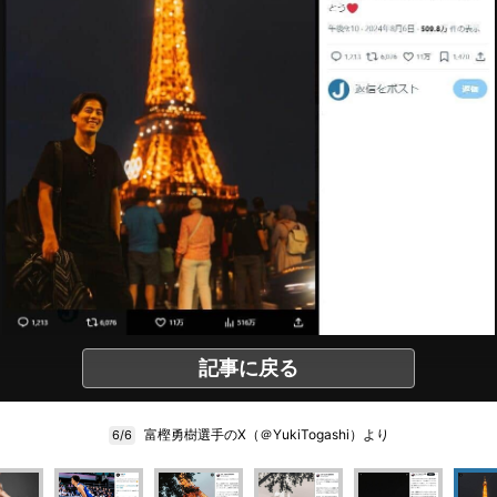
記事に戻る
富樫勇樹選手のX（＠YukiTogashi）より
6/6