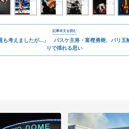
記事本文を読む
退も考えましたが...」 バスケ主将・富樫勇樹、パリ五
りで揺れる思い