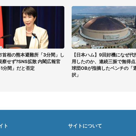
市首相の熊本避難所「3分間」し
【日本ハム】9回好機になぜ代
視察せず?SNS拡散 内閣広報官
用したのか、連続三振で無得点..
51分間」だと否定
球団OBが指摘したベンチの「
択」
イト
サイトについて