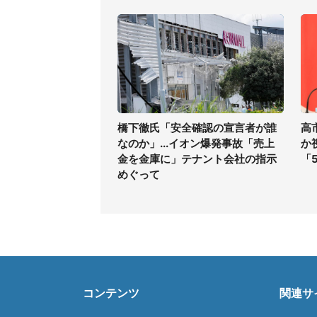
橋下徹氏「安全確認の宣言者が誰
高
なのか」...イオン爆発事故「売上
か
金を金庫に」テナント会社の指示
「
めぐって
コンテンツ
関連サ