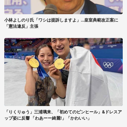
小林よしのり氏「ワシは提訴しますよ」...皇室典範改正案に
「憲法違反」主張
「りくりゅう」三浦璃来、「初めてのピンヒール」&ドレスア
ップ姿に反響 「わあーー綺麗!」「かわいい」