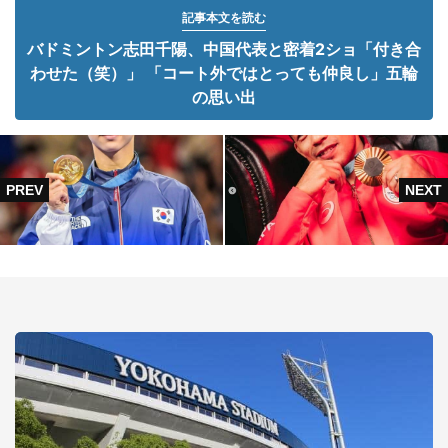
記事本文を読む
バドミントン志田千陽、中国代表と密着2ショ「付き合
わせた（笑）」 「コート外ではとっても仲良し」五輪
の思い出