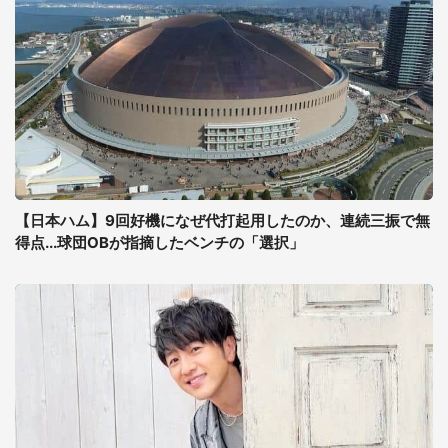
【日本ハム】9回好機になぜ代打起用したのか、連続三振で無
得点...球団OBが指摘したベンチの「選択」