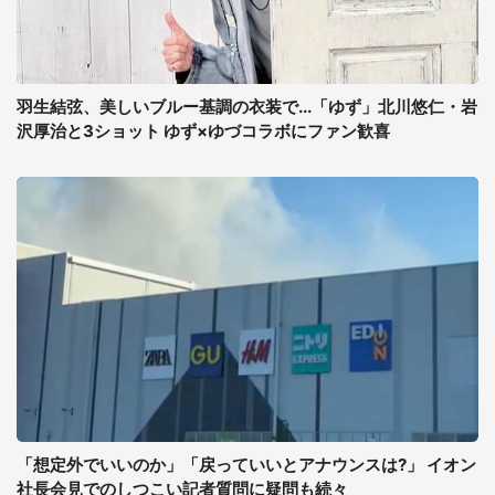
羽生結弦、美しいブルー基調の衣装で...「ゆず」北川悠仁・岩
沢厚治と3ショット ゆず×ゆづコラボにファン歓喜
「想定外でいいのか」「戻っていいとアナウンスは?」 イオン
社長会見でのしつこい記者質問に疑問も続々