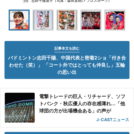
志田千陽選手（写真：森田直樹/アフロスポーツ）
1/5
記事本文を読む
バドミントン志田千陽、中国代表と密着2ショ「付き合
わせた（笑）」 「コート外ではとっても仲良し」五輪
の思い出
電撃トレードの巨人・リチャード、ソフ
トバンク・秋広優人の存在感薄れ...「他
球団の方が出場機会ある」の声が
J-CASTニュース