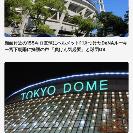
顔面付近の155キロ直球にヘルメット叩きつけたDeNAルーキ
ー宮下朝陽に擁護の声 「負けん気必要」と球団OB