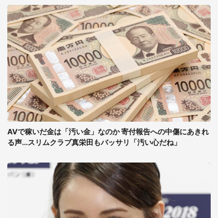
AVで稼いだ金は「汚い金」なのか 寄付報告への中傷にあきれ
る声...スリムクラブ真栄田もバッサリ「汚い心だね」