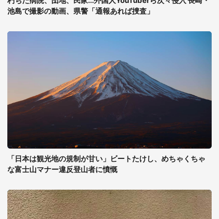
朽ちた病院、団地、民家...外国人YouTuberら次々侵入 長崎・
池島で撮影の動画、県警「通報あれば捜査」
「日本は観光地の規制が甘い」ビートたけし、めちゃくちゃ
な富士山マナー違反登山者に憤慨