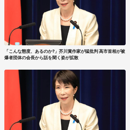
「こんな態度、あるのか?」芥川賞作家が猛批判 高市首相が被
爆者団体の会長から話を聞く姿が拡散