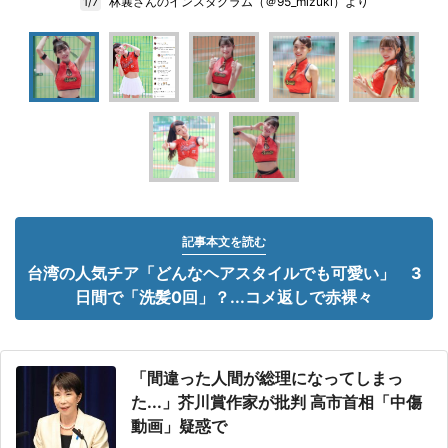
林襄さんのインスタグラム（＠95_mizuki）より
1/7
記事本文を読む
台湾の人気チア「どんなヘアスタイルでも可愛い」 3
日間で「洗髪0回」？...コメ返しで赤裸々
「間違った人間が総理になってしまっ
た...」芥川賞作家が批判 高市首相「中傷
動画」疑惑で