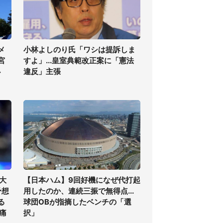
メ
小林よしのり氏「ワシは提訴しま
宮
すよ」...皇室典範改正案に「憲法
必
違反」主張
大
【日本ハム】9回好機になぜ代打起
予想
用したのか、連続三振で無得点...
る
球団OBが指摘したベンチの「選
痛
択」