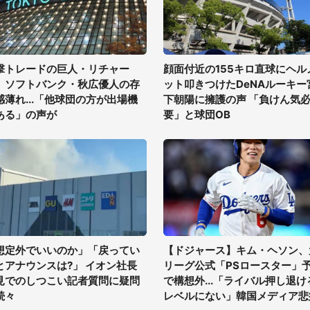
撃トレードの巨人・リチャー
顔面付近の155キロ直球にヘル
、ソフトバンク・秋広優人の存
ット叩きつけたDeNAルーキー
感薄れ...「他球団の方が出場機
下朝陽に擁護の声 「負けん気
ある」の声が
要」と球団OB
想定外でいいのか」「戻ってい
【ドジャース】キム・ヘソン、
とアナウンスは?」 イオン社長
リーグ公式「PSロースター」
見でのしつこい記者質問に疑問
で構想外...「ライバル押し退け
続々
レベルにない」韓国メディア悲