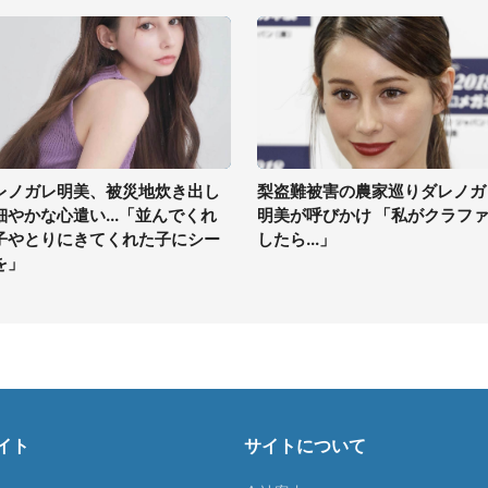
レノガレ明美、被災地炊き出し
梨盗難被害の農家巡りダレノガ
細やかな心遣い...「並んでくれ
明美が呼びかけ 「私がクラフ
子やとりにきてくれた子にシー
したら...」
を」
イト
サイトについて