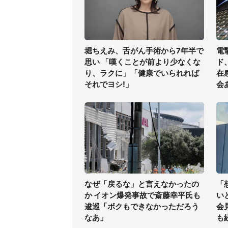
堀ちえみ、舌がん手術から7年半で
電
思い 「嘆くことが前より少なくな
ド
り、ラクに」「健康でいられれば
在
それでヨシ!」
会
なぜ「戻るな」と言えなかったの
「
か イオン爆発事故で斎藤幸平氏も
い
逡巡「ボクもできなかっただろう
会
なあ」
も