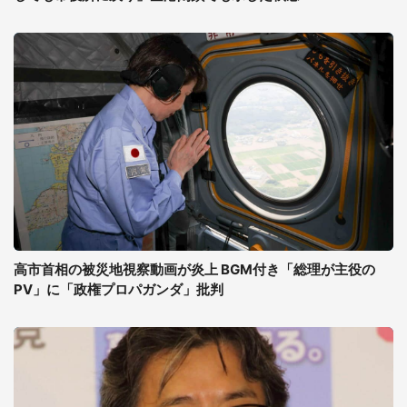
高市首相の被災地視察動画が炎上 BGM付き「総理が主役の
PV」に「政権プロパガンダ」批判