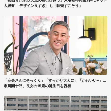
「映画ちいかわ 人魚の島のひみつ」入場者特典第2弾にネット
大興奮 「デザイン良すぎ」も「転売すごそう」
「麻央さんにそっくり」「すっかり大人に」「かわいい~」...
市川團十郎、長女の15歳の誕生日を祝福