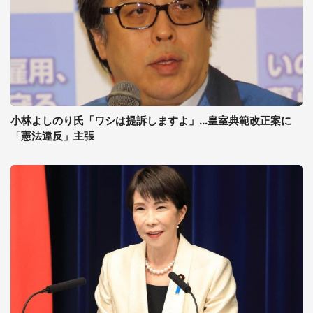
小林よしのり氏「ワシは提訴しますよ」...皇室典範改正案に
「憲法違反」主張