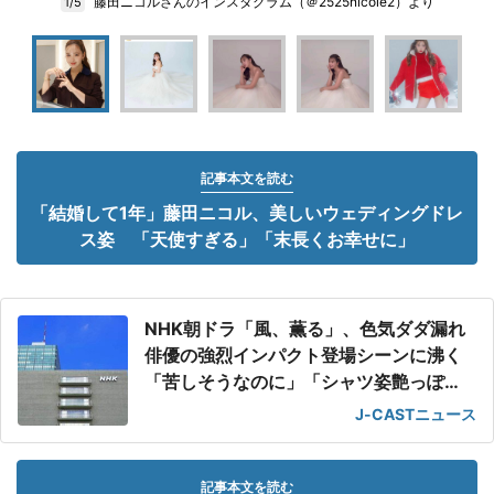
藤田ニコルさんのインスタグラム（＠2525nicole2）より
1/5
記事本文を読む
「結婚して1年」藤田ニコル、美しいウェディングドレ
ス姿 「天使すぎる」「末長くお幸せに」
NHK朝ドラ「風、薫る」、色気ダダ漏れ
俳優の強烈インパクト登場シーンに沸く
「苦しそうなのに」「シャツ姿艶っぽ
い」
J-CASTニュース
記事本文を読む