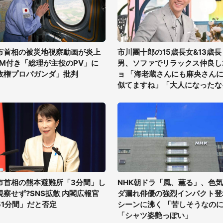
市首相の被災地視察動画が炎上
市川團十郎の15歳長女&13歳長
GM付き「総理が主役のPV」に
男、ソファでリラックス仲良し
政権プロパガンダ」批判
ョ 「海老蔵さんにも麻央さん
似てますね」「大人になったな
市首相の熊本避難所「3分間」し
NHK朝ドラ「風、薫る」、色
視察せず?SNS拡散 内閣広報官
ダ漏れ俳優の強烈インパクト登
51分間」だと否定
シーンに沸く 「苦しそうなの
「シャツ姿艶っぽい」