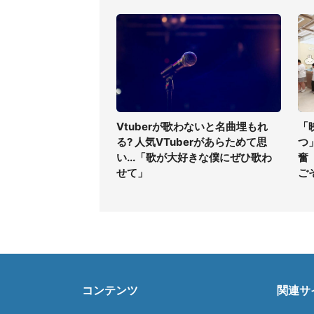
Vtuberが歌わないと名曲埋もれ
「
る? 人気VTuberがあらためて思
つ
い...「歌が大好きな僕にぜひ歌わ
奮
せて」
ご
コンテンツ
関連サ