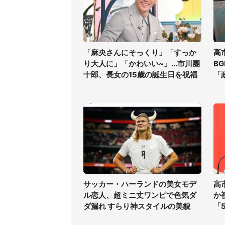
「麻央さんにそっくり」「すっか
高
り大人に」「かわいい~」...市川團
B
十郎、長女の15歳の誕生日を祝福
「
サッカー・ハーランドの美女モデ
高
ル恋人、超ミニ丈ワンピで色気ダ
か
ダ漏れ すらり神スタイルの美貌
「