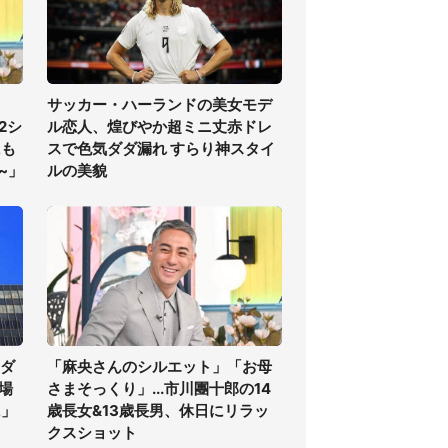
サッカー・ハーランドの美女モデ
2シ
ル恋人、煌びやか超ミニ丈赤ドレ
にも
スで色気ダダ漏れ すらり神スタイ
~」
ルの美貌
気ダ
「麻央さんのシルエット」「お母
場
さまそっくり」...市川團十郎の14
に」
歳長女&13歳長男、休日にリラッ
クスショット