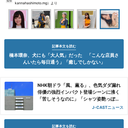
5/5
kannahashimoto.mg）より
記事本文を読む
橋本環奈、犬にも「大人気」だった 「こんな店員さ
んいたら毎日通う」「癒しでしかない」
NHK朝ドラ「風、薫る」、色気ダダ漏れ
俳優の強烈インパクト登場シーンに沸く
「苦しそうなのに」「シャツ姿艶っぽ
い」
J-CASTニュース
記事本文を読む