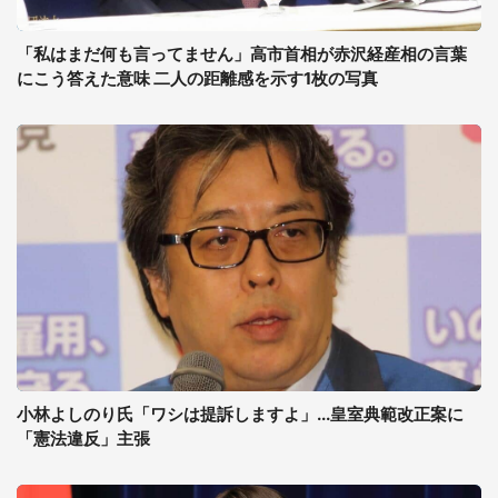
「私はまだ何も言ってません」高市首相が赤沢経産相の言葉
にこう答えた意味 二人の距離感を示す1枚の写真
小林よしのり氏「ワシは提訴しますよ」...皇室典範改正案に
「憲法違反」主張