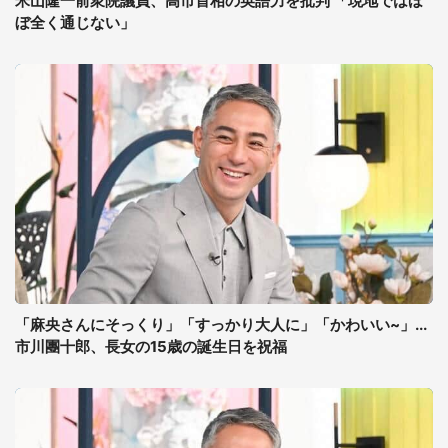
米山隆一前衆院議員、高市首相の英語力を批判 「現地ではほ
ぼ全く通じない」
「麻央さんにそっくり」「すっかり大人に」「かわいい~」...
市川團十郎、長女の15歳の誕生日を祝福