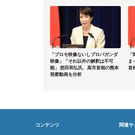
「プロモ映像ないしプロパガンダ
「
映像」「それ以外の解釈は不可
ま
能」 想田和弘氏、高市首相の熊本
首
視察動画を分析
コンテンツ
関連サ