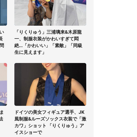
い
「りくりゅう」三浦璃来&木原龍
長
一、制服衣装がかわいすぎて悶
問
絶...「かわいい」「素敵」「同級
生に見えます」
ま
ドイツの美女フィギュア選手、JK
法
風制服&ルーズソックス衣装で「激
カワ」ショット 「りくりゅう」ア
イスショーで