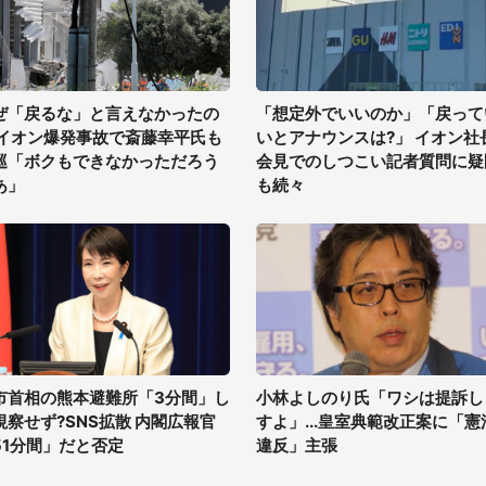
ぜ「戻るな」と言えなかったの
「想定外でいいのか」「戻って
 イオン爆発事故で斎藤幸平氏も
いとアナウンスは?」 イオン社
巡「ボクもできなかっただろう
会見でのしつこい記者質問に疑
あ」
も続々
市首相の熊本避難所「3分間」し
小林よしのり氏「ワシは提訴し
視察せず?SNS拡散 内閣広報官
すよ」...皇室典範改正案に「憲
51分間」だと否定
違反」主張