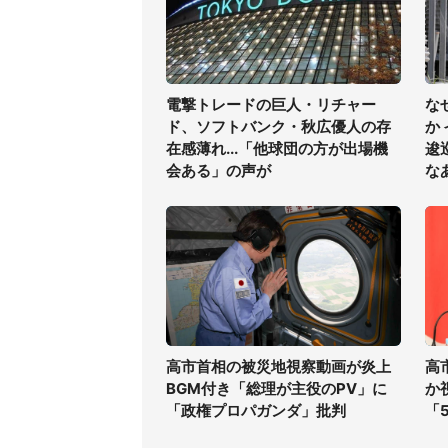
電撃トレードの巨人・リチャー
な
ド、ソフトバンク・秋広優人の存
か
在感薄れ...「他球団の方が出場機
逡
会ある」の声が
な
高市首相の被災地視察動画が炎上
高
BGM付き「総理が主役のPV」に
か
「政権プロパガンダ」批判
「