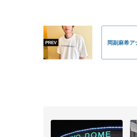
岡副麻希ア