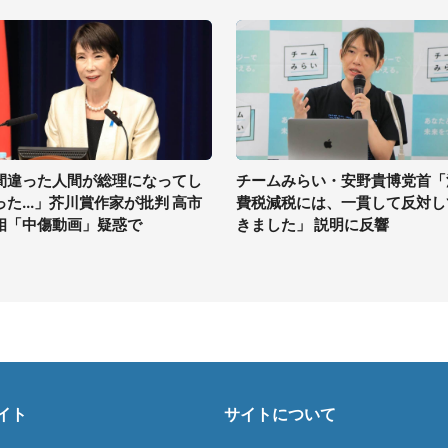
間違った人間が総理になってし
チームみらい・安野貴博党首「
った...」芥川賞作家が批判 高市
費税減税には、一貫して反対し
相「中傷動画」疑惑で
きました」 説明に反響
イト
サイトについて