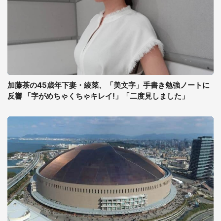
加藤茶の45歳年下妻・綾菜、「美文字」手書き勉強ノートに
反響 「字がめちゃくちゃキレイ!」「二度見しました」