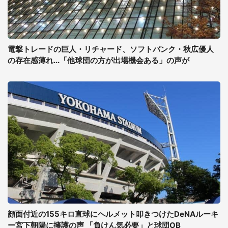
電撃トレードの巨人・リチャード、ソフトバンク・秋広優人
の存在感薄れ...「他球団の方が出場機会ある」の声が
顔面付近の155キロ直球にヘルメット叩きつけたDeNAルーキ
ー宮下朝陽に擁護の声 「負けん気必要」と球団OB