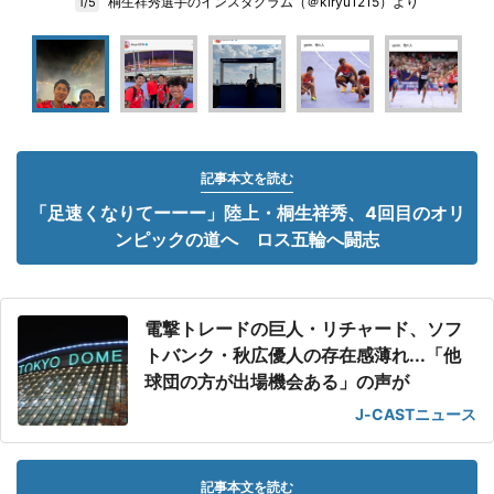
桐生祥秀選手のインスタグラム（＠kiryu1215）より
1/5
記事本文を読む
「足速くなりてーーー」陸上・桐生祥秀、4回目のオリ
ンピックの道へ ロス五輪へ闘志
電撃トレードの巨人・リチャード、ソフ
トバンク・秋広優人の存在感薄れ...「他
球団の方が出場機会ある」の声が
J-CASTニュース
記事本文を読む