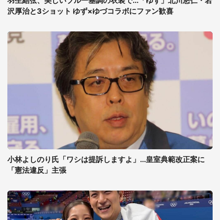
羽生結弦、美しいブルー基調の衣装で...「ゆず」北川悠仁・岩
沢厚治と3ショット ゆず×ゆづコラボにファン歓喜
小林よしのり氏「ワシは提訴しますよ」...皇室典範改正案に
「憲法違反」主張