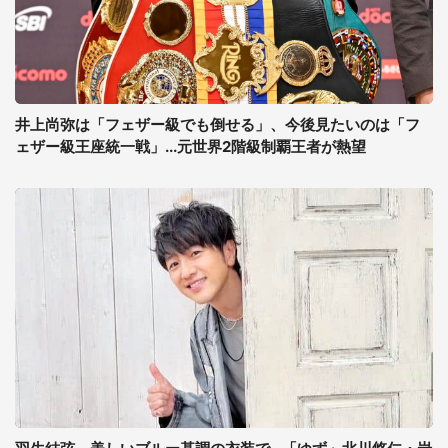
井上尚弥は「フェザー級でも倒せる」、今後見たいのは「フ
ェザー級王座統一戦」...元世界2階級制覇王者が熱望