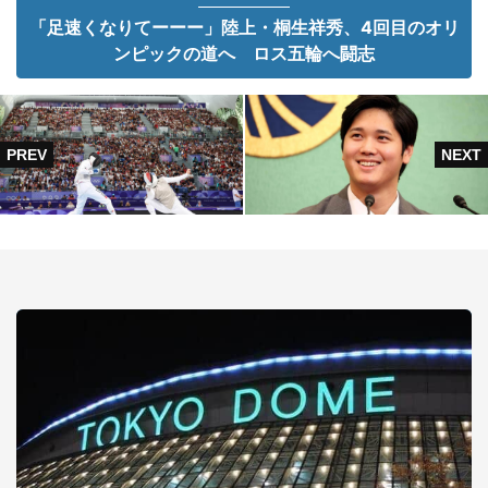
「足速くなりてーーー」陸上・桐生祥秀、4回目のオリ
ンピックの道へ ロス五輪へ闘志