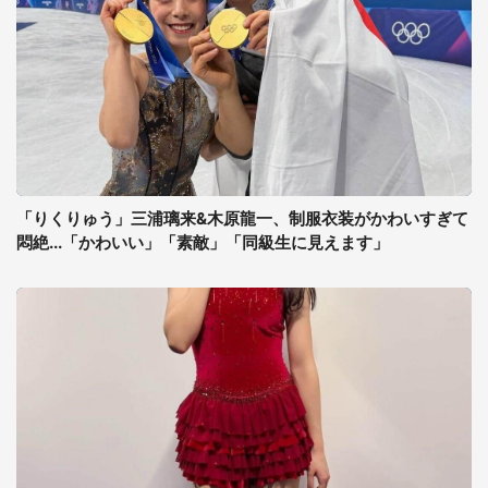
「りくりゅう」三浦璃来&木原龍一、制服衣装がかわいすぎて
悶絶...「かわいい」「素敵」「同級生に見えます」