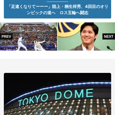
「足速くなりてーーー」陸上・桐生祥秀、4回目のオリ
ンピックの道へ ロス五輪へ闘志