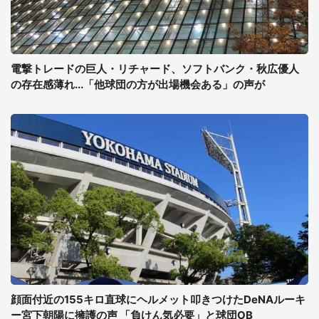
電撃トレードの巨人・リチャード、ソフトバンク・秋広優人
の存在感薄れ...「他球団の方が出場機会ある」の声が
顔面付近の155キロ直球にヘルメット叩きつけたDeNAルーキ
ー宮下朝陽に擁護の声 「負けん気必要」と球団OB