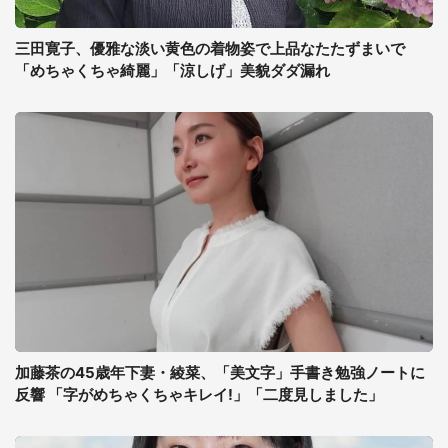
三田寛子、優雅な淡い黄色の着物姿で上品なたたずまいで
「めちゃくちゃ綺麗」「涼しげ」美貌ダダ漏れ
加藤茶の45歳年下妻・綾菜、「美文字」手書き勉強ノートに
反響 「字がめちゃくちゃキレイ!」「二度見しました」