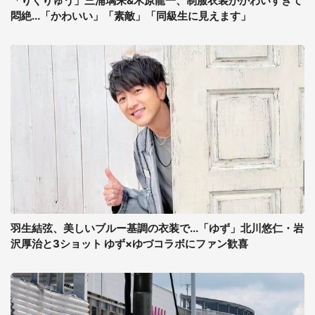
「りくりゅう」三浦璃来&木原龍一、制服衣装がかわいすぎて
悶絶...「かわいい」「素敵」「同級生に見えます」
羽生結弦、美しいブルー基調の衣装で...「ゆず」北川悠仁・岩
沢厚治と3ショット ゆず×ゆづコラボにファン歓喜