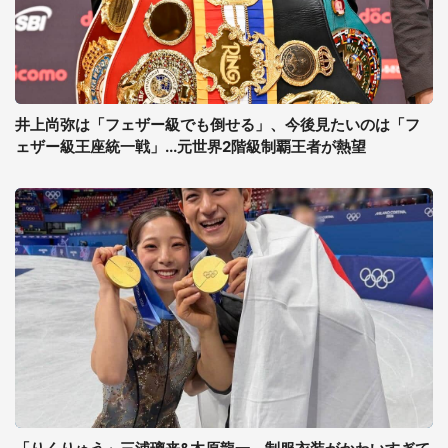
井上尚弥は「フェザー級でも倒せる」、今後見たいのは「フ
ェザー級王座統一戦」...元世界2階級制覇王者が熱望