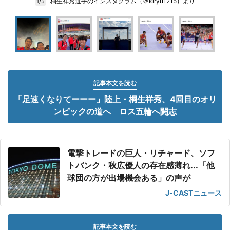
桐生祥秀選手のインスタグラム（＠kiryu1215）より
1/5
記事本文を読む
「足速くなりてーーー」陸上・桐生祥秀、4回目のオリ
ンピックの道へ ロス五輪へ闘志
電撃トレードの巨人・リチャード、ソフ
トバンク・秋広優人の存在感薄れ...「他
球団の方が出場機会ある」の声が
J-CASTニュース
記事本文を読む