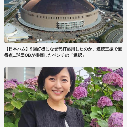
【日本ハム】9回好機になぜ代打起用したのか、連続三振で無
得点...球団OBが指摘したベンチの「選択」