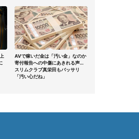
上
AVで稼いだ金は「汚い金」なのか
に
寄付報告への中傷にあきれる声...
スリムクラブ真栄田もバッサリ
「汚い心だね」