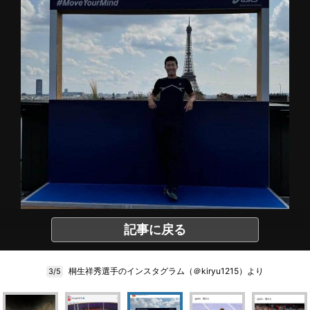
記事に戻る
桐生祥秀選手のインスタグラム（＠kiryu1215）より
3/5