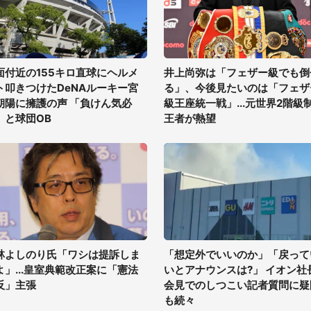
面付近の155キロ直球にヘルメ
井上尚弥は「フェザー級でも倒
ト叩きつけたDeNAルーキー宮
る」、今後見たいのは「フェザ
朝陽に擁護の声 「負けん気必
級王座統一戦」...元世界2階級
」と球団OB
王者が熱望
林よしのり氏「ワシは提訴しま
「想定外でいいのか」「戻って
よ」...皇室典範改正案に「憲法
いとアナウンスは?」 イオン社
反」主張
会見でのしつこい記者質問に疑
も続々