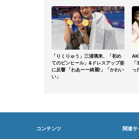
「りくりゅう」三浦璃来、「初め
A
てのピンヒール」&ドレスアップ姿
「
に反響 「わあーー綺麗!」「かわい
っ
い」
コンテンツ
関連サ