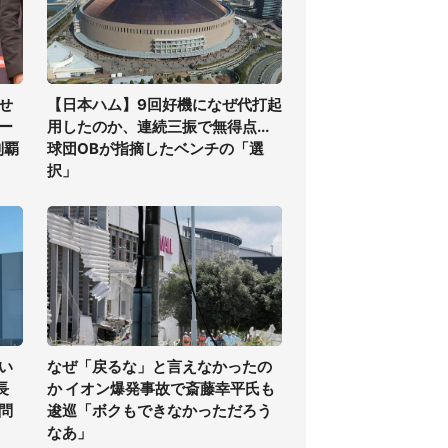
せ
【日本ハム】9回好機になぜ代打起
ー
用したのか、連続三振で無得点...
制覇
球団OBが指摘したベンチの「選
択」
い
なぜ「戻るな」と言えなかったの
長
か イオン爆発事故で斎藤幸平氏も
問
逡巡「ボクもできなかっただろう
なあ」