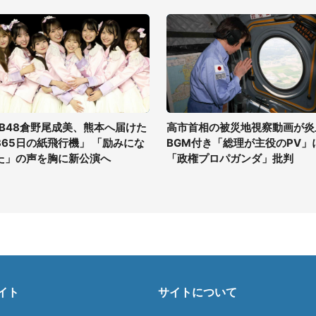
KB48倉野尾成美、熊本へ届けた
高市首相の被災地視察動画が炎
365日の紙飛行機」 「励みにな
BGM付き「総理が主役のPV」
た」の声を胸に新公演へ
「政権プロパガンダ」批判
イト
サイトについて