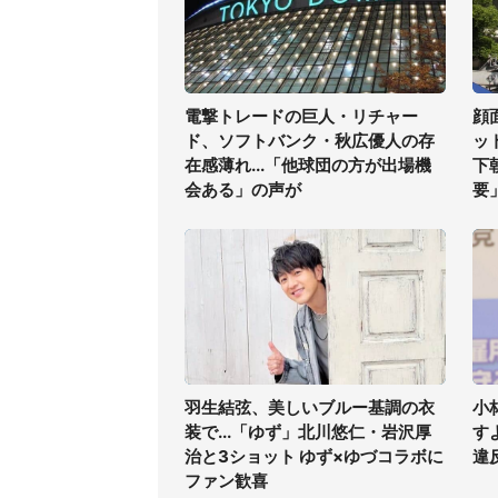
電撃トレードの巨人・リチャー
顔
ド、ソフトバンク・秋広優人の存
ッ
在感薄れ...「他球団の方が出場機
下
会ある」の声が
要
羽生結弦、美しいブルー基調の衣
小
装で...「ゆず」北川悠仁・岩沢厚
す
治と3ショット ゆず×ゆづコラボに
違
ファン歓喜