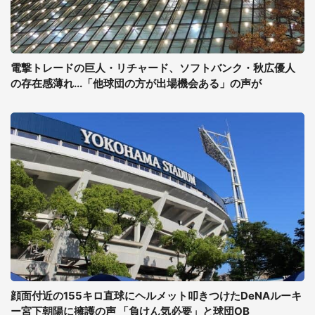
電撃トレードの巨人・リチャード、ソフトバンク・秋広優人
の存在感薄れ...「他球団の方が出場機会ある」の声が
顔面付近の155キロ直球にヘルメット叩きつけたDeNAルーキ
ー宮下朝陽に擁護の声 「負けん気必要」と球団OB