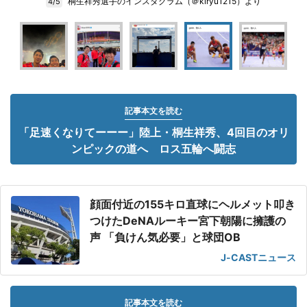
桐生祥秀選手のインスタグラム（＠kiryu1215）より
4/5
記事本文を読む
「足速くなりてーーー」陸上・桐生祥秀、4回目のオリ
ンピックの道へ ロス五輪へ闘志
顔面付近の155キロ直球にヘルメット叩き
つけたDeNAルーキー宮下朝陽に擁護の
声 「負けん気必要」と球団OB
J-CASTニュース
記事本文を読む