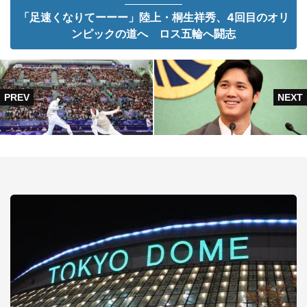
「足速くなりてーーー」陸上・桐生祥秀、4回目のオリ
ンピックの道へ ロス五輪へ闘志