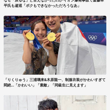
なぜ「戻るな」と言えなかったのか イオン爆発事故で斎藤幸
平氏も逡巡「ボクもできなかっただろうなあ」
「りくりゅう」三浦璃来&木原龍一、制服衣装がかわいすぎて
悶絶...「かわいい」「素敵」「同級生に見えます」