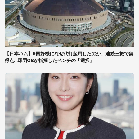
【日本ハム】9回好機になぜ代打起用したのか、連続三振で無
得点...球団OBが指摘したベンチの「選択」