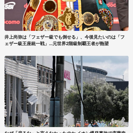
井上尚弥は「フェザー級でも倒せる」、今後見たいのは「フ
ェザー級王座統一戦」...元世界2階級制覇王者が熱望