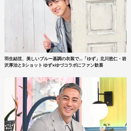
羽生結弦、美しいブルー基調の衣装で...「ゆず」北川悠仁・岩
沢厚治と3ショット ゆず×ゆづコラボにファン歓喜