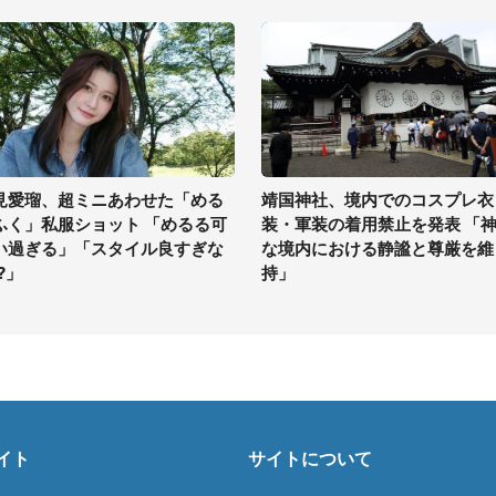
見愛瑠、超ミニあわせた「める
靖国神社、境内でのコスプレ衣
ふく」私服ショット 「めるる可
装・軍装の着用禁止を発表 「
い過ぎる」「スタイル良すぎな
な境内における静謐と尊厳を維
?」
持」
イト
サイトについて