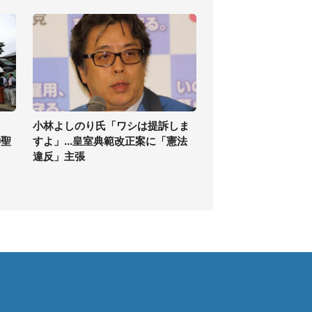
小林よしのり氏「ワシは提訴しま
神聖
すよ」...皇室典範改正案に「憲法
違反」主張