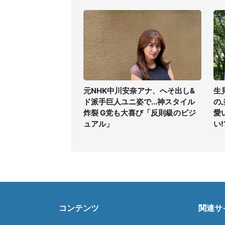
元NHK中川安奈アナ、へそ出し&
生
ド派手巨人ユニ姿で...神スタイル
の
炸裂 G党も大喜び「反則級のビジ
愛
ュアル」
い!
コンテンツ
関連サ