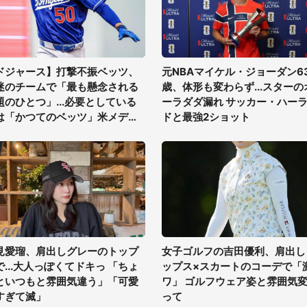
ドジャース】打撃不振ベッツ、
元NBAマイケル・ジョーダン6
迷のチームで「最も懸念される
歳、体形も変わらず...スターの
題のひとつ」...必要としている
ーラダダ漏れ サッカー・ハー
は「かつてのベッツ」米メディ
ドと最強2ショット
見愛瑠、肩出しグレーのトップ
女子ゴルフの吉田優利、肩出し
で...大人っぽくてドキっ 「ちょ
ップス×スカートのコーデで「
といつもと雰囲気違う」「可愛
ワ」 ゴルフウェア姿と雰囲気
すぎて滅」
って