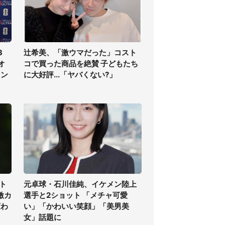
3
辻希美、「激ウマだった」コスト
オ
コで買った商品を絶賛 子どもたち
ラン
に大好評...「ヤバくない?」
ト
元卓球・石川佳純、イケメン陸上
激カ
選手と2ショット 「メチャ可愛
変わ
い」「かわいい笑顔」「美男美
女」話題に