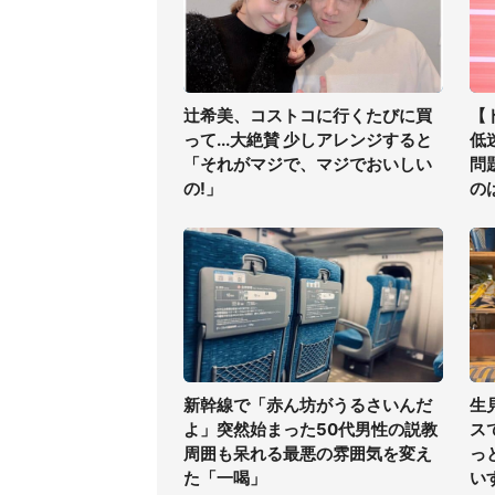
辻希美、コストコに行くたびに買
【
って...大絶賛 少しアレンジすると
低
「それがマジで、マジでおいしい
問
の!」
の
ア
新幹線で「赤ん坊がうるさいんだ
生
よ」突然始まった50代男性の説教
ス
周囲も呆れる最悪の雰囲気を変え
っ
た「一喝」
い