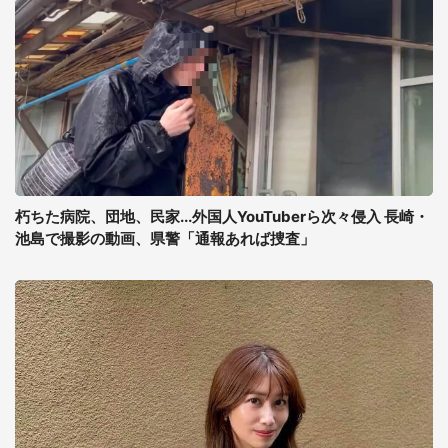
朽ちた病院、団地、民家...外国人YouTuberら次々侵入 長崎・
池島で撮影の動画、県警「通報あれば捜査」