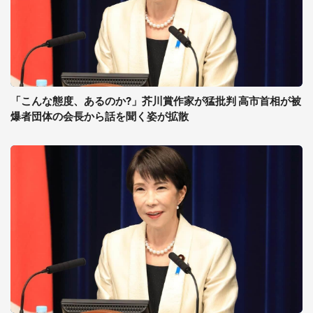
「こんな態度、あるのか?」芥川賞作家が猛批判 高市首相が被
爆者団体の会長から話を聞く姿が拡散