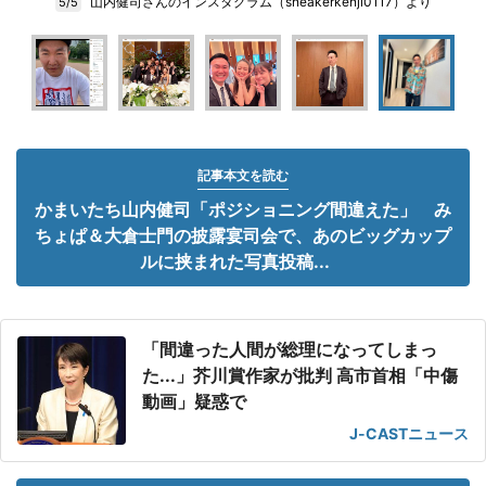
山内健司さんのインスタグラム（sneakerkenji0117）より
5/5
記事本文を読む
かまいたち山内健司「ポジショニング間違えた」 み
ちょぱ＆大倉士門の披露宴司会で、あのビッグカップ
ルに挟まれた写真投稿...
「間違った人間が総理になってしまっ
た...」芥川賞作家が批判 高市首相「中傷
動画」疑惑で
J-CASTニュース