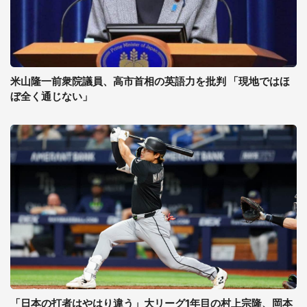
米山隆一前衆院議員、高市首相の英語力を批判 「現地ではほ
ぼ全く通じない」
「日本の打者はやはり違う」大リーグ1年目の村上宗隆、岡本