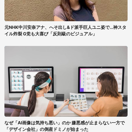
元NHK中川安奈アナ、へそ出し&ド派手巨人ユニ姿で...神スタ
イル炸裂 G党も大喜び「反則級のビジュアル」
なぜ「AI画像は気持ち悪い」のか 嫌悪感が止まらない一方で
「デザイン会社」の倒産ドミノが始まった