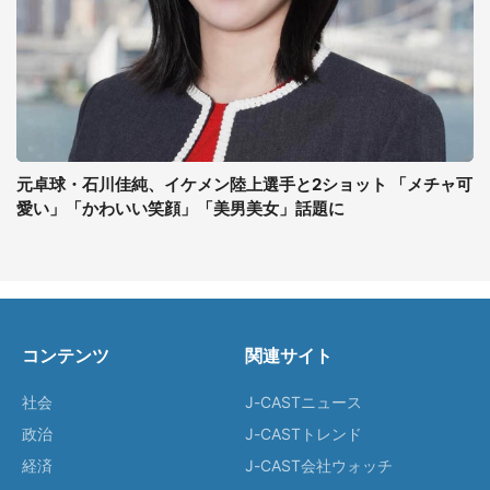
元卓球・石川佳純、イケメン陸上選手と2ショット 「メチャ可
愛い」「かわいい笑顔」「美男美女」話題に
コンテンツ
関連サイト
社会
J-CASTニュース
政治
J-CASTトレンド
経済
J-CAST会社ウォッチ