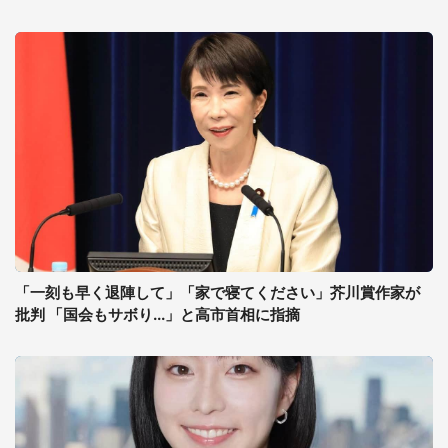
「一刻も早く退陣して」「家で寝てください」芥川賞作家が
批判 「国会もサボり...」と高市首相に指摘