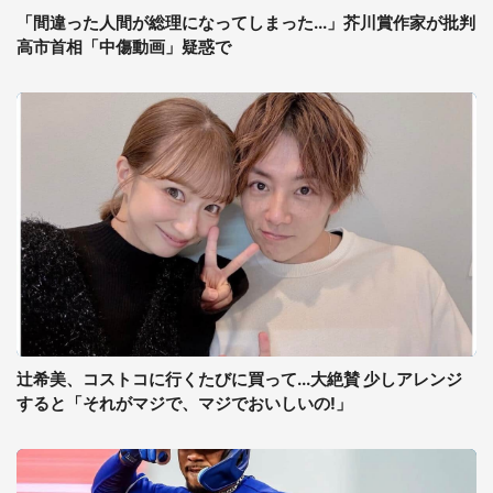
「間違った人間が総理になってしまった...」芥川賞作家が批判
高市首相「中傷動画」疑惑で
辻希美、コストコに行くたびに買って...大絶賛 少しアレンジ
すると「それがマジで、マジでおいしいの!」