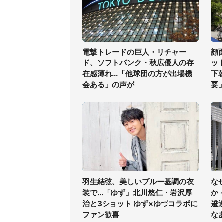
電撃トレードの巨人・リチャー
顔
ド、ソフトバンク・秋広優人の存
ッ
在感薄れ...「他球団の方が出場機
下
会ある」の声が
要
羽生結弦、美しいブルー基調の衣
な
装で...「ゆず」北川悠仁・岩沢厚
か
治と3ショット ゆず×ゆづコラボに
逡
ファン歓喜
な