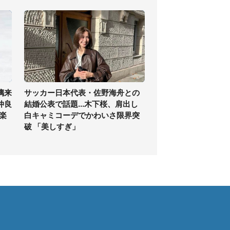
璃来
サッカー日本代表・佐野海舟との
仲良
結婚公表で話題...木下桜、肩出し
.楽
白キャミコーデでかわいさ限界突
破 「美しすぎ」