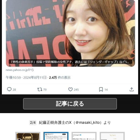
記事に戻る
紀藤正樹弁護士のX（＠masaki_kito）より
2/4