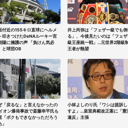
面付近の155キロ直球にヘルメ
井上尚弥は「フェザー級でも倒
ト叩きつけたDeNAルーキー宮
る」、今後見たいのは「フェザ
朝陽に擁護の声 「負けん気必
級王座統一戦」...元世界2階級
」と球団OB
王者が熱望
ぜ「戻るな」と言えなかったの
小林よしのり氏「ワシは提訴し
 イオン爆発事故で斎藤幸平氏も
すよ」...皇室典範改正案に「憲
巡「ボクもできなかっただろう
違反」主張
あ」