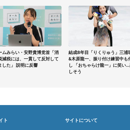
ームみらい・安野貴博党首「消
結成8年目「りくりゅう」三浦
税減税には、一貫して反対して
&木原龍一、振り付け練習中も
ました」 説明に反響
し 「おちゃらけ龍一」に笑い..
しそう
イト
サイトについて