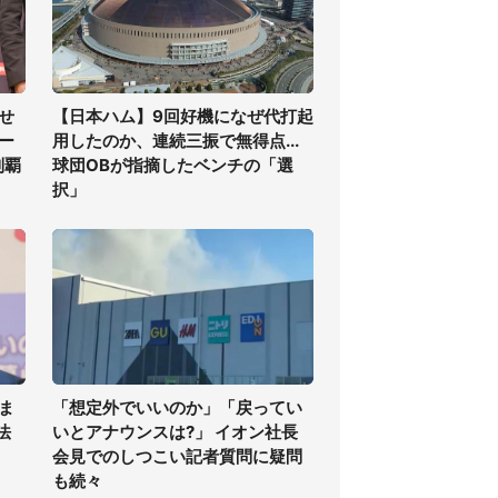
せ
【日本ハム】9回好機になぜ代打起
ー
用したのか、連続三振で無得点...
制覇
球団OBが指摘したベンチの「選
択」
ま
「想定外でいいのか」「戻ってい
法
いとアナウンスは?」 イオン社長
会見でのしつこい記者質問に疑問
も続々