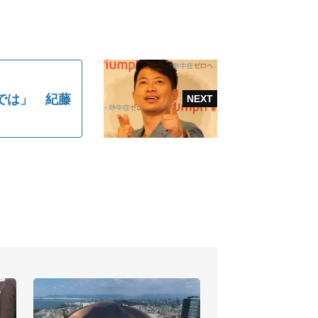
では」 紀藤