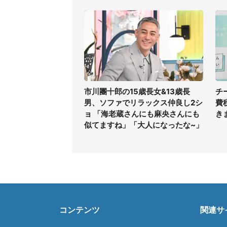
市川團十郎の15歳長女&13歳長
チ
男、ソファでリラックス仲良し2シ
費
ョ 「海老蔵さんにも麻央さんにも
き
似てますね」「大人になったな~」
コンテンツ
関連サ