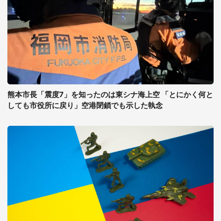
熊本市長「震度7」を知ったのは東シナ海上空 「とにかく何と
しても市役所に戻り」空港閉鎖でも示した執念