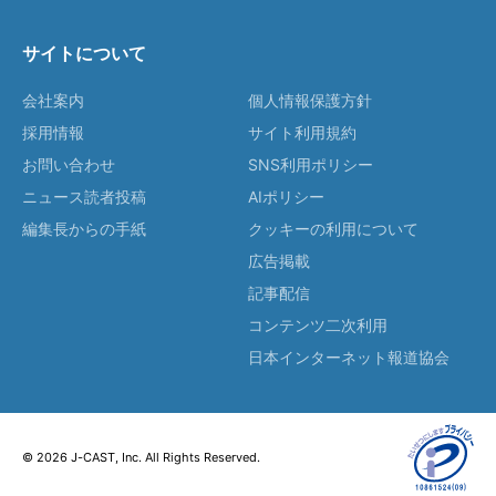
サイトについて
会社案内
個人情報保護方針
採用情報
サイト利用規約
お問い合わせ
SNS利用ポリシー
ニュース読者投稿
AIポリシー
編集長からの手紙
クッキーの利用について
広告掲載
記事配信
コンテンツ二次利用
日本インターネット報道協会
© 2026 J-CAST, Inc. All Rights Reserved.