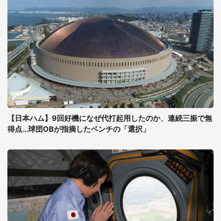
【日本ハム】9回好機になぜ代打起用したのか、連続三振で無
得点...球団OBが指摘したベンチの「選択」