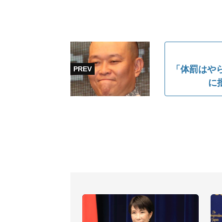
「体罰はやら
に