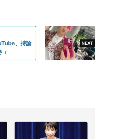
Tube、持論
き」