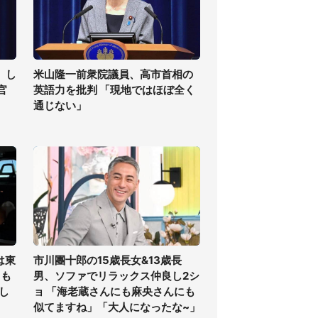
」し
米山隆一前衆院議員、高市首相の
官
英語力を批判 「現地ではほぼ全く
通じない」
は東
市川團十郎の15歳長女&13歳長
ても
男、ソファでリラックス仲良し2シ
し
ョ 「海老蔵さんにも麻央さんにも
似てますね」「大人になったな~」