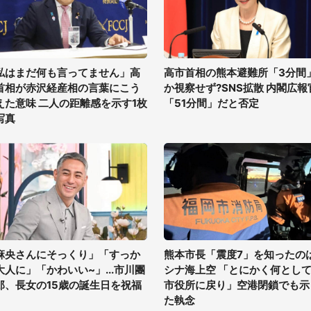
私はまだ何も言ってません」高
高市首相の熊本避難所「3分間
首相が赤沢経産相の言葉にこう
か視察せず?SNS拡散 内閣広報
えた意味 二人の距離感を示す1枚
「51分間」だと否定
写真
麻央さんにそっくり」「すっか
熊本市長「震度7」を知ったの
大人に」「かわいい~」...市川團
シナ海上空 「とにかく何とし
郎、長女の15歳の誕生日を祝福
市役所に戻り」空港閉鎖でも示
た執念