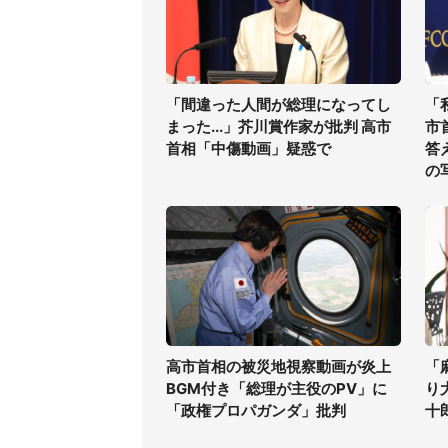
「間違った人間が総理になってし
「
まった...」芥川賞作家が批判 高市
市
首相「中傷動画」疑惑で
答
の
高市首相の被災地視察動画が炎上
「
BGM付き「総理が主役のPV」に
り
「政権プロパガンダ」批判
十