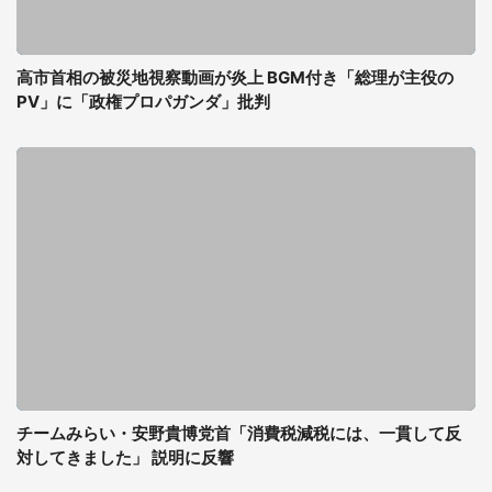
高市首相の被災地視察動画が炎上 BGM付き「総理が主役の
PV」に「政権プロパガンダ」批判
チームみらい・安野貴博党首「消費税減税には、一貫して反
対してきました」 説明に反響