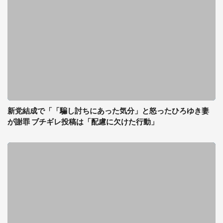
新党結成で「「騙し討ちにあった気分」と怒ったひろゆき妻
が謝罪 ブチギレ投稿は「配慮に欠けた行動」