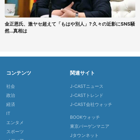
金正恩氏、激ヤセ超えて「もはや別人」? 久々の近影にSNS騒
然...真相は
コンテンツ
関連サイト
社会
J-CASTニュース
政治
J-CASTトレンド
経済
J-CAST会社ウォッチ
IT
BOOKウォッチ
エンタメ
東京バーゲンマニア
スポーツ
Jタウンネット