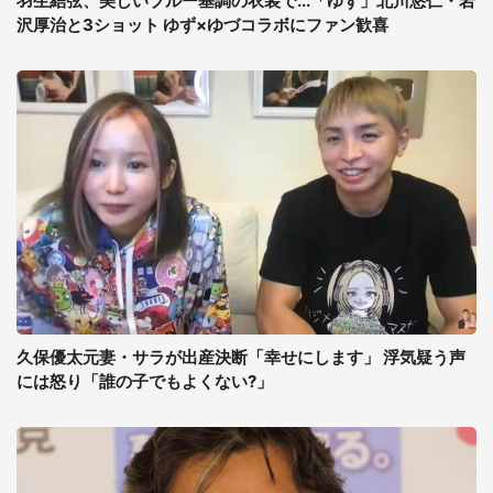
羽生結弦、美しいブルー基調の衣装で...「ゆず」北川悠仁・岩
沢厚治と3ショット ゆず×ゆづコラボにファン歓喜
久保優太元妻・サラが出産決断「幸せにします」 浮気疑う声
には怒り「誰の子でもよくない?」