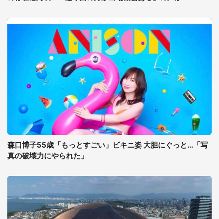
森口博子55歳「もっとすごい」ビキニ姿 大胆にぐっと...「写
真の破壊力にやられた」