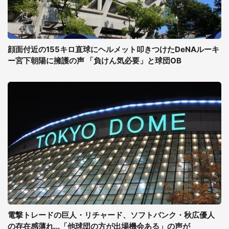
顔面付近の155キロ直球にヘルメット叩きつけたDeNAルーキ
ー宮下朝陽に擁護の声 「負けん気必要」と球団OB
電撃トレードの巨人・リチャード、ソフトバンク・秋広優人
の存在感薄れ...「他球団の方が出場機会ある」の声が