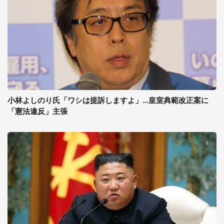
小林よしのり氏「ワシは提訴しますよ」...皇室典範改正案に
「憲法違反」主張