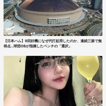
【日本ハム】9回好機になぜ代打起用したのか、連続三振で無
得点...球団OBが指摘したベンチの「選択」