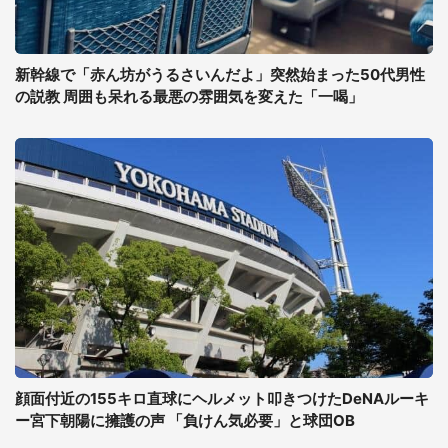
新幹線で「赤ん坊がうるさいんだよ」突然始まった50代男性
の説教 周囲も呆れる最悪の雰囲気を変えた「一喝」
顔面付近の155キロ直球にヘルメット叩きつけたDeNAルーキ
ー宮下朝陽に擁護の声 「負けん気必要」と球団OB