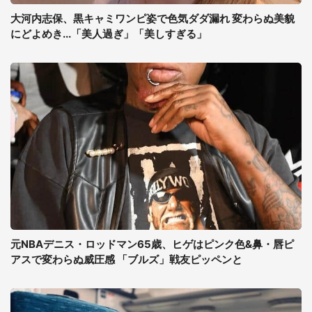
大河内志保、黒キャミワンピ姿で色気ダダ漏れ 変わらぬ美貌
にどよめき...「美人過ぎ」「美しすぎる」
元NBAデニス・ロッドマン65歳、ヒゲはピンク色&鼻・唇ピ
アスで変わらぬ威圧感 「ブルズ」戦友ピッペンと