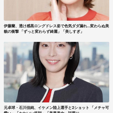
伊藤蘭、透け感黒ロングドレス姿で色気ダダ漏れ...変わらぬ美
貌の衝撃 「ずっと変わらず綺麗」「美しすぎ」
元卓球・石川佳純、イケメン陸上選手と2ショット 「メチャ可