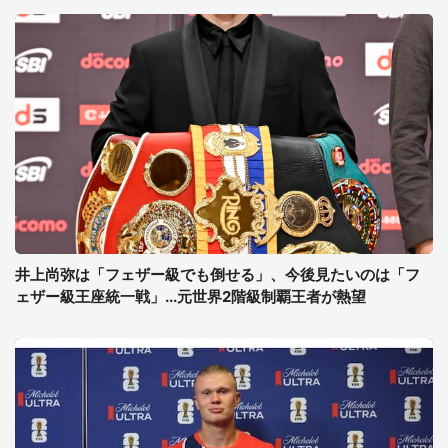
井上尚弥は「フェザー級でも倒せる」、今後見たいのは「フ
ェザー級王座統一戦」...元世界2階級制覇王者が熱望