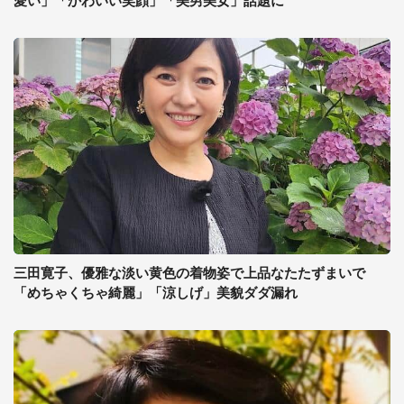
愛い」「かわいい笑顔」「美男美女」話題に
三田寛子、優雅な淡い黄色の着物姿で上品なたたずまいで
「めちゃくちゃ綺麗」「涼しげ」美貌ダダ漏れ