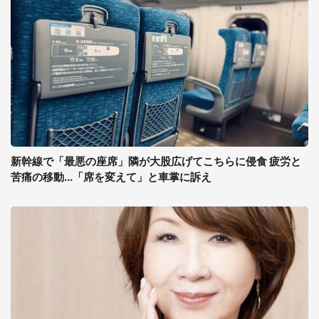
新幹線で「最悪の座席」隣が大股広げてこちらに侵食 疲労と
苦痛の移動...「席を変えて」と車掌に訴え