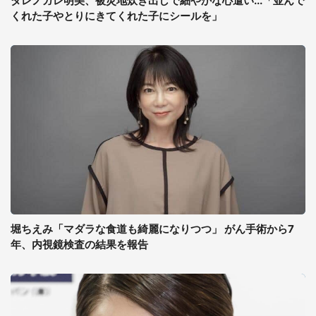
ダレノガレ明美、被災地炊き出しで細やかな心遣い...「並んで
くれた子やとりにきてくれた子にシールを」
堀ちえみ「マダラな食道も綺麗になりつつ」 がん手術から7
年、内視鏡検査の結果を報告