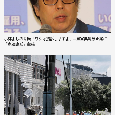
小林よしのり氏「ワシは提訴しますよ」...皇室典範改正案に
「憲法違反」主張