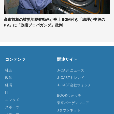
高市首相の被災地視察動画が炎上 BGM付き「総理が主役の
PV」に「政権プロパガンダ」批判
コンテンツ
関連サイト
社会
J-CASTニュース
政治
J-CASTトレンド
経済
J-CAST会社ウォッチ
IT
BOOKウォッチ
エンタメ
東京バーゲンマニア
スポーツ
Jタウンネット