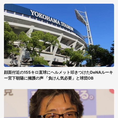
顔面付近の155キロ直球にヘルメット叩きつけたDeNAルーキ
ー宮下朝陽に擁護の声 「負けん気必要」と球団OB