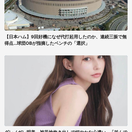
【日本ハム】9回好機になぜ代打起用したのか、連続三振で無
得点...球団OBが指摘したベンチの「選択」