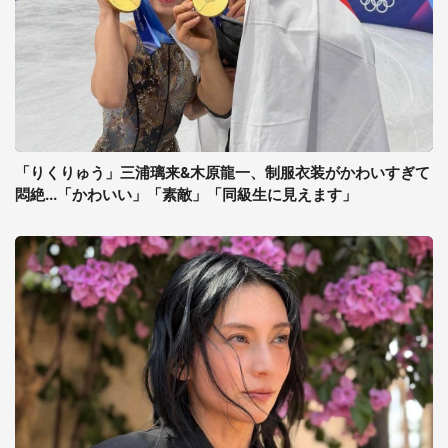
「りくりゅう」三浦璃来&木原龍一、制服衣装がかわいすぎて
悶絶...「かわいい」「素敵」「同級生に見えます」