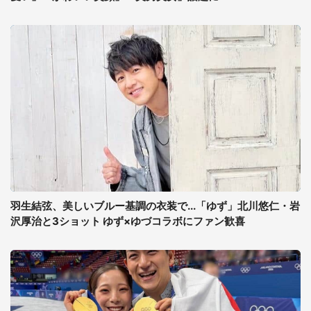
羽生結弦、美しいブルー基調の衣装で...「ゆず」北川悠仁・岩
沢厚治と3ショット ゆず×ゆづコラボにファン歓喜