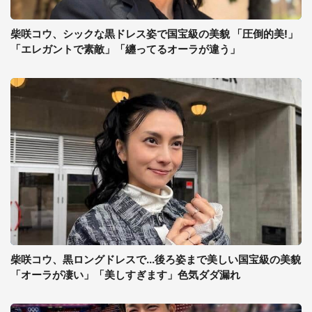
柴咲コウ、シックな黒ドレス姿で国宝級の美貌 「圧倒的美!」
「エレガントで素敵」「纏ってるオーラが違う」
柴咲コウ、黒ロングドレスで...後ろ姿まで美しい国宝級の美貌
「オーラが凄い」「美しすぎます」色気ダダ漏れ