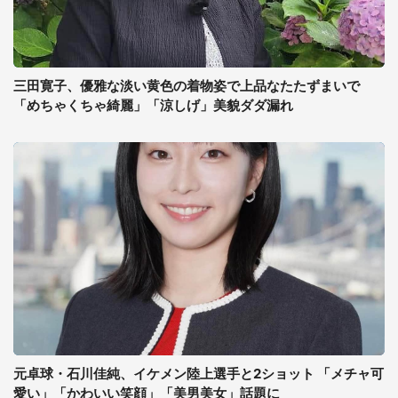
三田寛子、優雅な淡い黄色の着物姿で上品なたたずまいで
「めちゃくちゃ綺麗」「涼しげ」美貌ダダ漏れ
元卓球・石川佳純、イケメン陸上選手と2ショット 「メチャ可
愛い」「かわいい笑顔」「美男美女」話題に