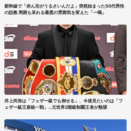
新幹線で「赤ん坊がうるさいんだよ」突然始まった50代男性
の説教 周囲も呆れる最悪の雰囲気を変えた「一喝」
井上尚弥は「フェザー級でも倒せる」、今後見たいのは「フ
ェザー級王座統一戦」...元世界2階級制覇王者が熱望