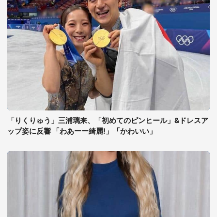
「りくりゅう」三浦璃来、「初めてのピンヒール」&ドレスア
ップ姿に反響 「わあーー綺麗!」「かわいい」