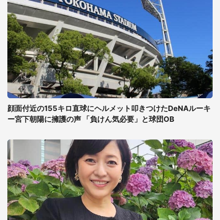
顔面付近の155キロ直球にヘルメット叩きつけたDeNAルーキ
ー宮下朝陽に擁護の声 「負けん気必要」と球団OB