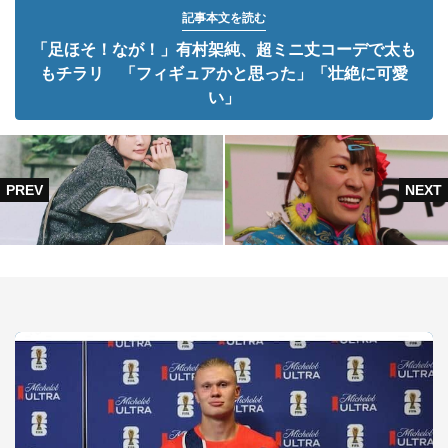
記事本文を読む
「足ほそ！なが！」有村架純、超ミニ丈コーデで太も
もチラリ 「フィギュアかと思った」「壮絶に可愛
い」