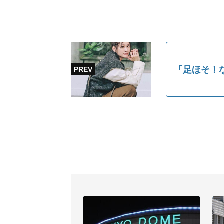
「足ほそ！