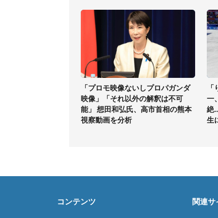
「プロモ映像ないしプロパガンダ
「
映像」「それ以外の解釈は不可
一
能」 想田和弘氏、高市首相の熊本
絶
視察動画を分析
生
コンテンツ
関連サ