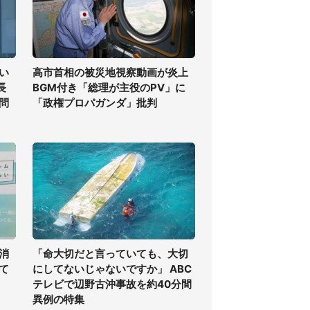
い
高市首相の被災地視察動画が炎上
長
BGM付き「総理が主役のPV」に
問
「政権プロパガンダ」批判
消
「命大切だと言っていても、大切
て
にしてないじゃないですか」 ABC
テレビで辺野古沖事故を約40分間
異例の特集