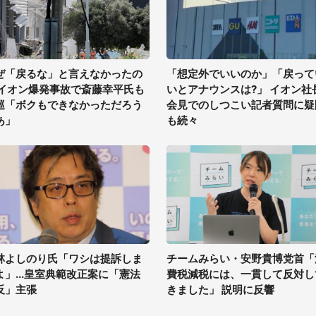
ぜ「戻るな」と言えなかったの
「想定外でいいのか」「戻って
 イオン爆発事故で斎藤幸平氏も
いとアナウンスは?」 イオン社
巡「ボクもできなかっただろう
会見でのしつこい記者質問に疑
あ」
も続々
林よしのり氏「ワシは提訴しま
チームみらい・安野貴博党首「
よ」...皇室典範改正案に「憲法
費税減税には、一貫して反対し
反」主張
きました」 説明に反響