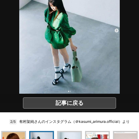
記事に戻る
有村架純さんのインスタグラム（＠kasumi_arimura.official）より
2/5