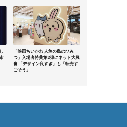
し
「映画ちいかわ 人魚の島のひみ
高市
つ」入場者特典第2弾にネット大興
奮 「デザイン良すぎ」も「転売す
ごそう」