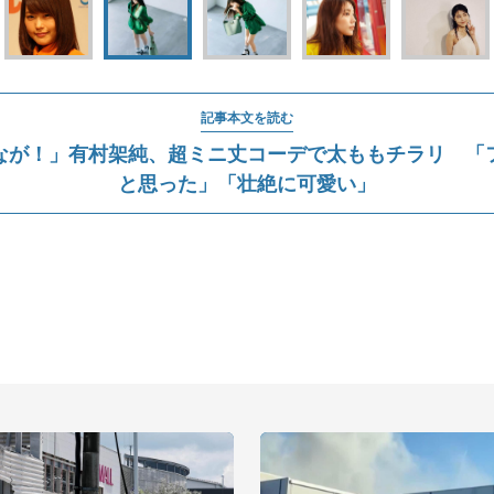
記事本文を読む
なが！」有村架純、超ミニ丈コーデで太ももチラリ 「
と思った」「壮絶に可愛い」