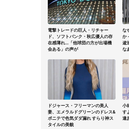
電撃トレードの巨人・リチャー
な
ド、ソフトバンク・秋広優人の存
か
在感薄れ...「他球団の方が出場機
逡
会ある」の声が
な
ドジャース・フリーマンの美人
小
妻、エメラルドグリーンのドレス&
す
ポニテで色気ダダ漏れ すらり神ス
違
タイルの美貌