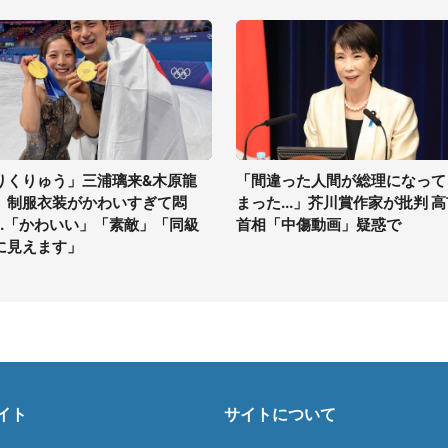
りくりゅう」三浦璃来&木原龍
「間違った人間が総理になって
、制服衣装がかわいすぎて悶
まった...」芥川賞作家が批判 
...「かわいい」「素敵」「同級
首相「中傷動画」疑惑で
に見えます」
イト
サイトについて