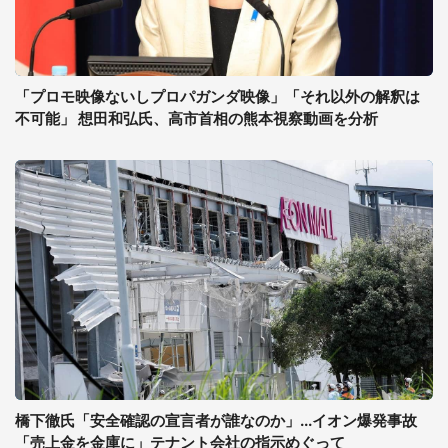
「プロモ映像ないしプロパガンダ映像」「それ以外の解釈は
不可能」 想田和弘氏、高市首相の熊本視察動画を分析
橋下徹氏「安全確認の宣言者が誰なのか」...イオン爆発事故
「売上金を金庫に」テナント会社の指示めぐって