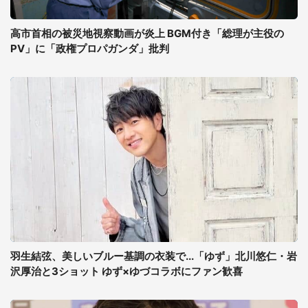
高市首相の被災地視察動画が炎上 BGM付き「総理が主役の
PV」に「政権プロパガンダ」批判
羽生結弦、美しいブルー基調の衣装で...「ゆず」北川悠仁・岩
沢厚治と3ショット ゆず×ゆづコラボにファン歓喜