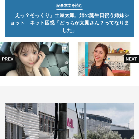
記事本文を読む
「えっ？そっくり」土屋太鳳、姉の誕生日祝う姉妹シ
ョット ネット困惑「どっちが太鳳さん？ってなりま
した」