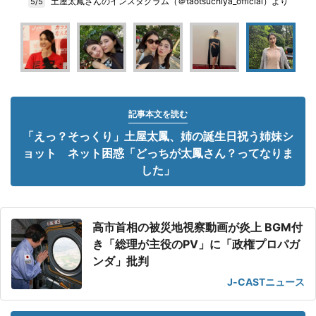
土屋太鳳さんのインスタグラム（＠taotsuchiya_official）より
5/5
記事本文を読む
「えっ？そっくり」土屋太鳳、姉の誕生日祝う姉妹シ
ョット ネット困惑「どっちが太鳳さん？ってなりま
した」
高市首相の被災地視察動画が炎上 BGM付
き「総理が主役のPV」に「政権プロパガ
ンダ」批判
J-CASTニュース