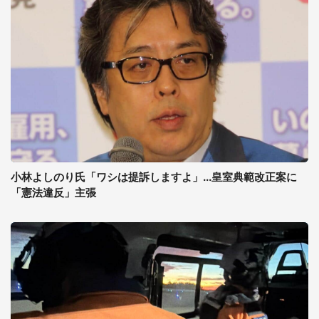
小林よしのり氏「ワシは提訴しますよ」...皇室典範改正案に
「憲法違反」主張