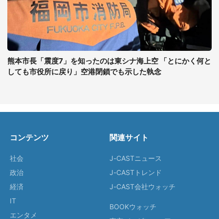
熊本市長「震度7」を知ったのは東シナ海上空 「とにかく何と
しても市役所に戻り」空港閉鎖でも示した執念
コンテンツ
関連サイト
社会
J-CASTニュース
政治
J-CASTトレンド
経済
J-CAST会社ウォッチ
IT
BOOKウォッチ
エンタメ