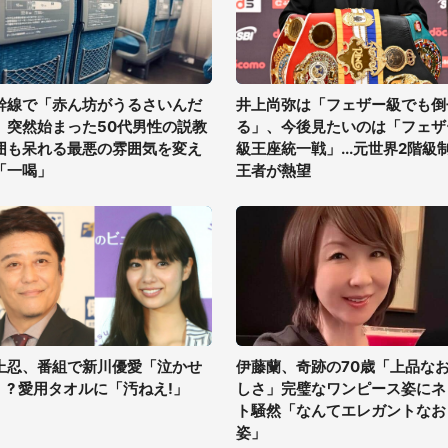
幹線で「赤ん坊がうるさいんだ
井上尚弥は「フェザー級でも倒
」突然始まった50代男性の説教
る」、今後見たいのは「フェザ
囲も呆れる最悪の雰囲気を変え
級王座統一戦」...元世界2階級
「一喝」
王者が熱望
上忍、番組で新川優愛「泣かせ
伊藤蘭、奇跡の70歳「上品な
」? 愛用タオルに「汚ねえ!」
しさ」完璧なワンピース姿にネ
ト騒然「なんてエレガントなお
姿」