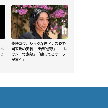
、
柴咲コウ、シックな黒ドレス姿で
パル
国宝級の美貌 「圧倒的美!」「エレ
は
ガントで素敵」「纏ってるオーラ
が違う」