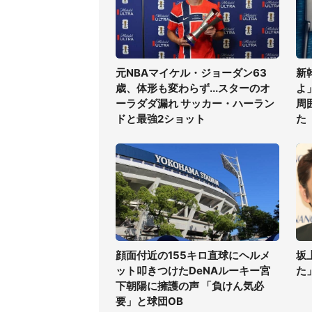
元NBAマイケル・ジョーダン63
新
歳、体形も変わらず...スターのオ
よ
ーラダダ漏れ サッカー・ハーラン
周
ドと最強2ショット
た
顔面付近の155キロ直球にヘルメ
坂
ット叩きつけたDeNAルーキー宮
た
下朝陽に擁護の声 「負けん気必
要」と球団OB