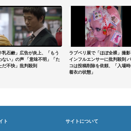
牛乳石鹸」広告が炎上、「もう
ラブベリ展で「ほぼ全裸」撮影
わない」の声 「意味不明」「た
インフルエンサーに批判殺到 
ただ不快」批判殺到
コは投稿削除を依頼、「入場時
着衣の状態」
イト
サイトについて