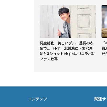
羽生結弦、美しいブルー基調の衣
「
装で...「ゆず」北川悠仁・岩沢厚
買
治と3ショット ゆず×ゆづコラボに
だ
ファン歓喜
コンテンツ
関連サ