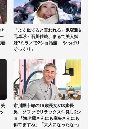
せ
「よく似てると言われる」鬼塚雅&
ー
元卓球・石川佳純、まるで美人姉
制覇
妹?ミラノで2ショ話題 「やっぱり
そっくり」
お美
市川團十郎の15歳長女&13歳長
ッ
男、ソファでリラックス仲良し2シ
ョ 「海老蔵さんにも麻央さんにも
似てますね」「大人になったな~」