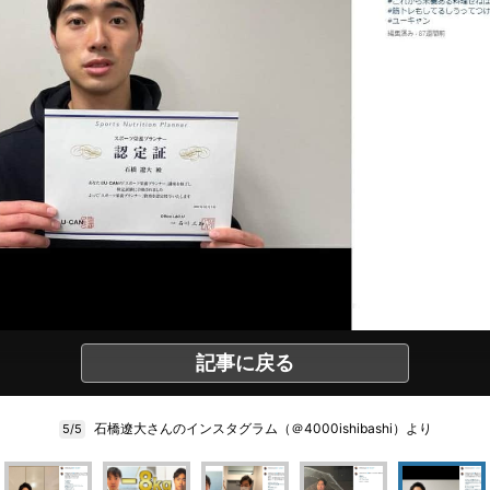
記事に戻る
石橋遼大さんのインスタグラム（＠4000ishibashi）より
5/5