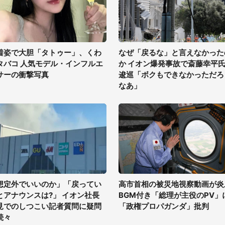
着姿で大胆「タトゥー」、くわ
なぜ「戻るな」と言えなかった
タバコ 人気モデル・インフルエ
か イオン爆発事故で斎藤幸平
サーの衝撃写真
逡巡「ボクもできなかっただろ
なあ」
想定外でいいのか」「戻ってい
高市首相の被災地視察動画が炎
とアナウンスは?」 イオン社長
BGM付き「総理が主役のPV」
見でのしつこい記者質問に疑問
「政権プロパガンダ」批判
続々