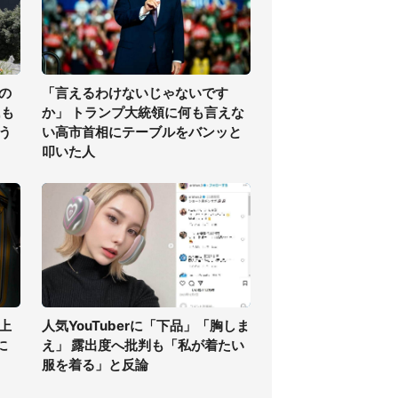
の
「言えるわけないじゃないです
氏も
か」 トランプ大統領に何も言えな
う
い高市首相にテーブルをバンッと
叩いた人
上
人気YouTuberに「下品」「胸しま
に
え」 露出度へ批判も「私が着たい
服を着る」と反論