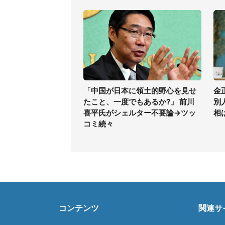
「中国が日本に領土的野心を見せ
金
たこと、一度でもあるか?」 前川
別
喜平氏がシェルター不要論→ツッ
相
コミ続々
コンテンツ
関連サ