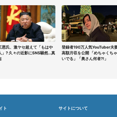
正恩氏、激ヤセ超えて「もはや
登録者190万人気YouTuber夫
人」? 久々の近影にSNS騒然...真
高額月収を公開 「めちゃくち
は
いでる」「奥さん何者?!」
イト
サイトについて