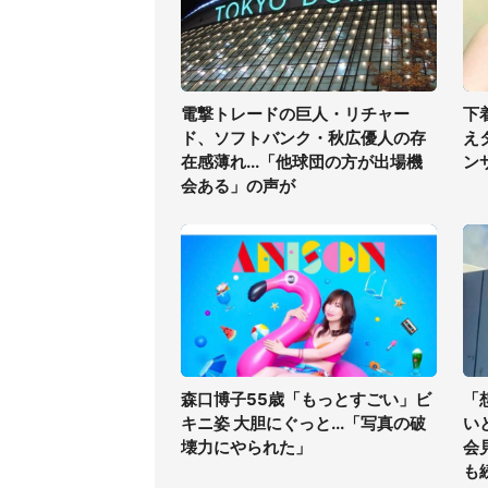
電撃トレードの巨人・リチャー
下
ド、ソフトバンク・秋広優人の存
え
在感薄れ...「他球団の方が出場機
ン
会ある」の声が
森口博子55歳「もっとすごい」ビ
「
キニ姿 大胆にぐっと...「写真の破
い
壊力にやられた」
会
も